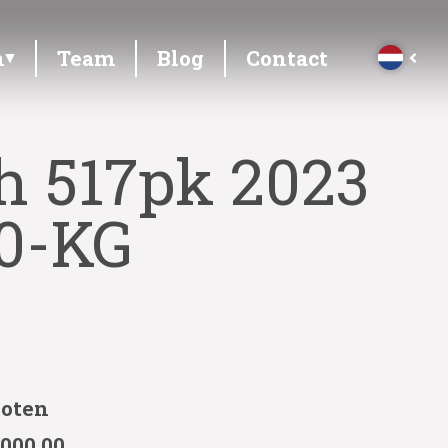
n
Team
Blog
Contact
h 517pk 2023
20-KG
loten
 000,00