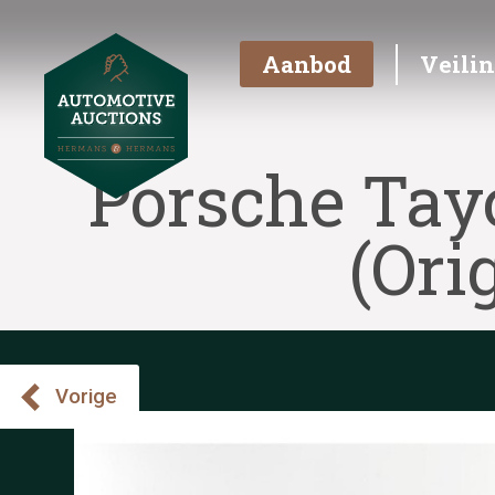
Aanbod
Veili
Porsche Tay
(Ori
Vorige