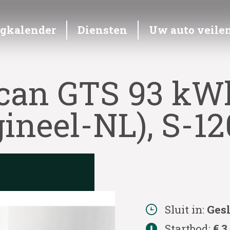
ngkalender
Diensten
Uw auto veile
can GTS 93 kW
gineel-NL), S-1
Sluit in:
Ges
Startbod:
€ 3