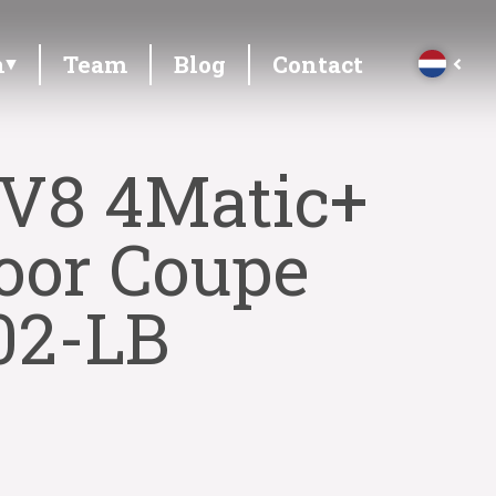
n
Team
Blog
Contact
V8 4Matic+
Door Coupe
02-LB