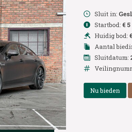
Sluit in:
Ges
Startbod:
€ 5
Huidig bod:
Aantal bied
Sluitdatum:
Veilingnum
Nu bieden