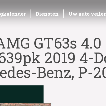
ngkalender
Diensten
Uw auto veile
AMG GT63s 4.0 
 639pk 2019 4-
edes-Benz, P-2