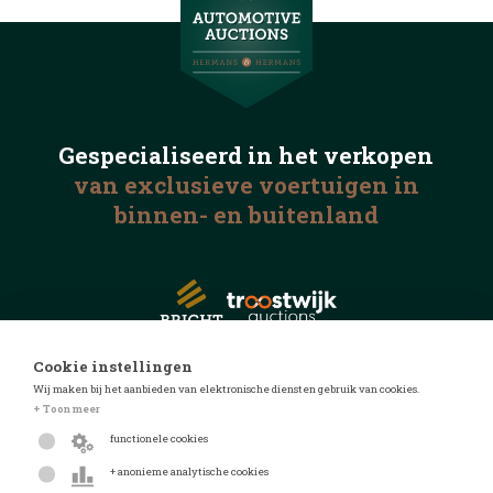
Gespecialiseerd in het
verkopen
van exclusieve voertuigen
in
binnen- en buitenland
Cookie instellingen
Wij maken bij het aanbieden van elektronische diensten gebruik van cookies.
© 2026 Automotive Auctions
+ Toon meer
Privacyverklaring
functionele cookies
Algemene voorwaarden
+ anonieme analytische cookies
FAQ