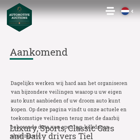
Aankomend
Dagelijks werken wij hard aan het organiseren
van bijzondere veilingen waarop u uw eigen
auto kunt aanbieden of uw droom auto kunt
kopen. Op deze pagina vindt u onze actuele en
toekomstige veilingen terug met de daarbij
Luxury, Sports, Classic Cars
behorende data van opening, kijkdagen,
and Daily drivers Tiel
sluiting, etc.