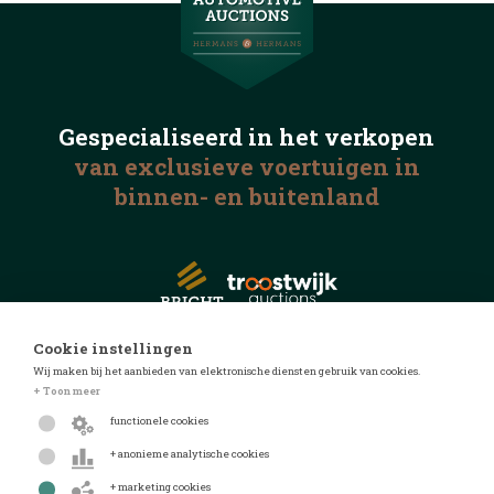
Gespecialiseerd in het
verkopen
van exclusieve voertuigen
in
binnen- en buitenland
Cookie instellingen
Wij maken bij het aanbieden van elektronische diensten gebruik van cookies.
© 2026 Automotive Auctions
+ Toon meer
Privacyverklaring
functionele cookies
Algemene voorwaarden
+ anonieme analytische cookies
FAQ
+ marketing cookies