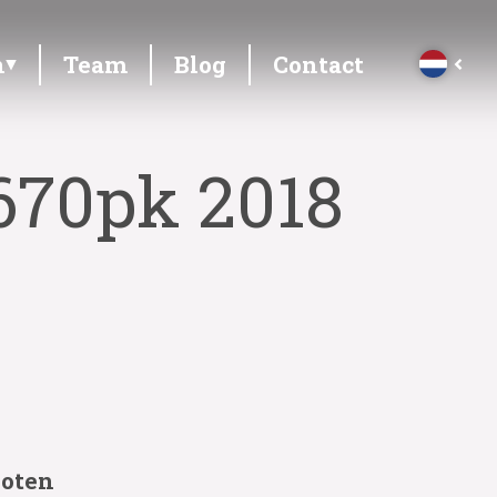
n
Team
Blog
Contact
 670pk 2018
loten