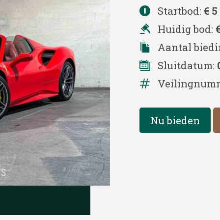
Startbod:
€ 5
Huidig bod:
Aantal bied
Sluitdatum:
Veilingnum
Nu bieden