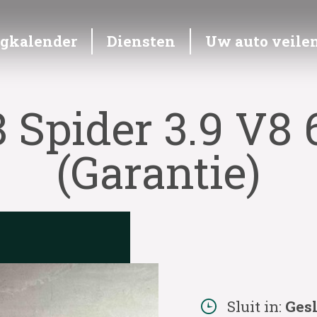
ngkalender
Diensten
Uw auto veile
8 Spider 3.9 V8
(Garantie)
Sluit in:
Ges