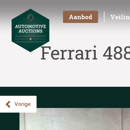
Aanbod
Veili
Ferrari 48
Vorige