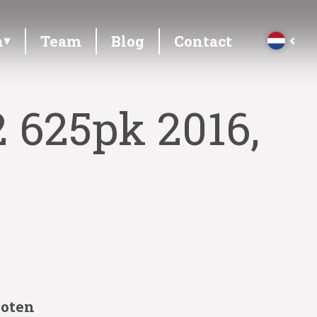
n
Team
Blog
Contact
2 625pk 2016,
loten