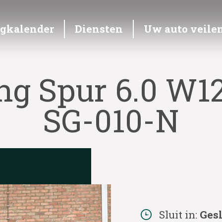
ngkalender
Diensten
Uw auto veile
ng Spur 6.0 W1
SG-010-N
Sluit in:
Ges