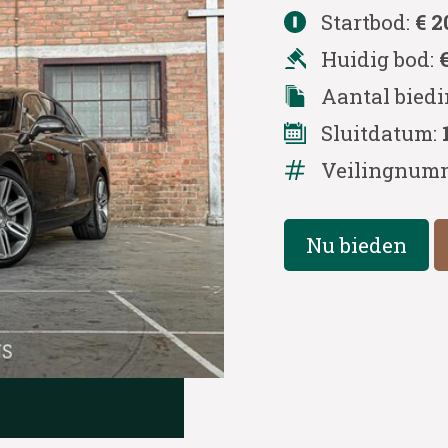
Startbod:
€ 2
Huidig bod:
Aantal bied
Sluitdatum:
Veilingnum
Nu bieden