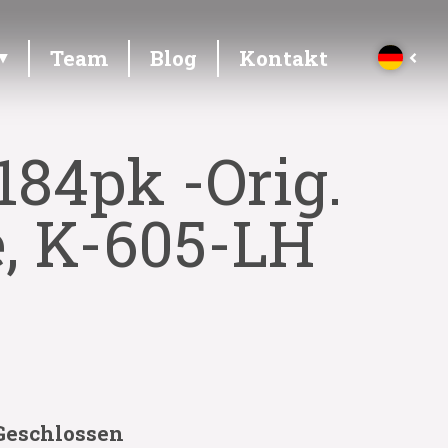
Team
Blog
Kontakt
84pk -Orig.
e, K-605-LH
Geschlossen