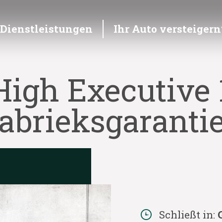
Dienstleistungen
Ihr Auto versteigern
igh Executive 1
abrieksgaranti
Schließt in: