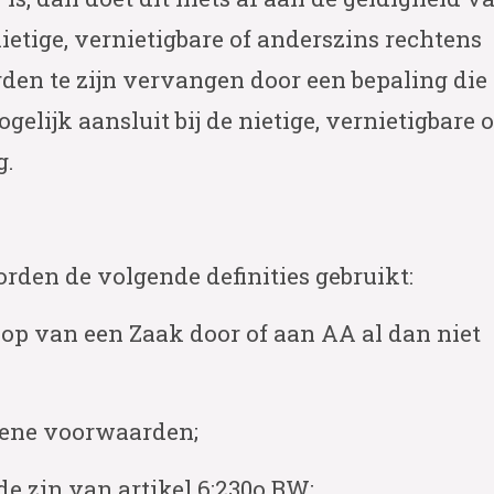
ietige, vernietigbare of anderszins rechtens
den te zijn vervangen door een bepaling die
elijk aansluit bij de nietige, vernietigbare o
g.
den de volgende definities gebruikt:
oop van een Zaak door of aan AA al dan niet
mene voorwaarden;
e zin van artikel 6:230o BW;