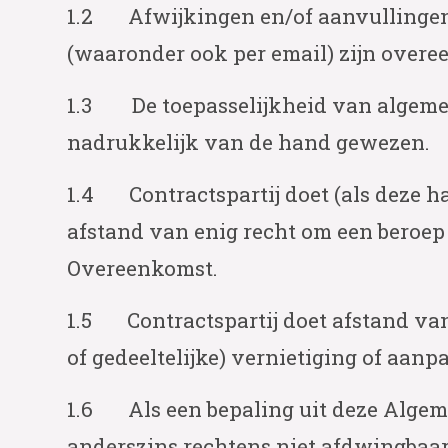
1.2 Afwijkingen en/of aanvullingen g
(waaronder ook per email) zijn over
1.3 De toepasselijkheid van algeme
nadrukkelijk van de hand gewezen.
1.4 Contractspartij doet (als deze ha
afstand van enig recht om een beroep
Overeenkomst.
1.5 Contractspartij doet afstand van
of gedeeltelijke) vernietiging of aa
1.6 Als een bepaling uit deze Algem
anderszins rechtens niet afdwingbaar 