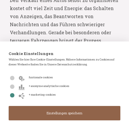
Den Verkauf eines Autos selbst zu organisieren
kostet oft viel Zeit und Energie: das Schalten
von Anzeigen, das Beantworten von
Nachrichten und das Führen schwieriger
Verhandlungen. Gerade bei besonderen oder
teureren Fahrzeugen bringt der Prozess
Unsicherheit über die Sicherheit und die
Cookie Einstellungen
tatsächliche Zahlung mit sich. Viele Verkäufer
Wählen Sie hier Ihre Cookie-Einstellungen. Nähere Informationen zu Cookies auf
empfinden es zudem als unangenehm,
dieser Webseite finden Sie in Unsere Datenschutzerklärung.
Unbekannte zu Hause für Probefahrten oder
funtionale cookies
Türgespräche zu empfangen, bei denen die
+ anonyme analytische cookies
Privatsphäre gefährdet ist.
+ marketing-cookies
Ein kontrollierter Prozess mit
vollständiger Entlastung
Mit unserer Online-Auktion wählen Sie eine