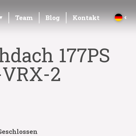
Team
Blog
Kontakt
chdach 177PS
5-VRX-2
Geschlossen