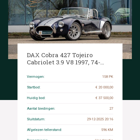
DAX Cobra 427 Tojeiro
Cabriolet 3.9 V8 1997, 74-
KGP-3
Vermogen:
158 PK
Startbod:
€ 20 000,00
Huidig bod:
€ 37 500,00
Aantal biedingen:
27
Sluitdatum:
29-12-2025 20:16
Afgelezen tellerstand:
596 KM