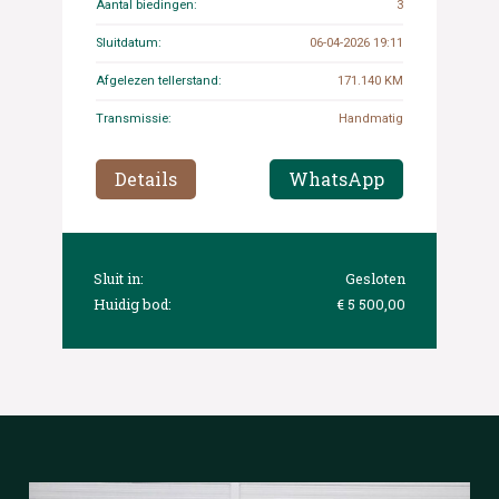
Aantal biedingen:
3
Sluitdatum:
06-04-2026 19:11
Afgelezen tellerstand:
171.140 KM
Transmissie:
Handmatig
Details
WhatsApp
Sluit in:
Gesloten
Huidig bod:
€ 5 500,00