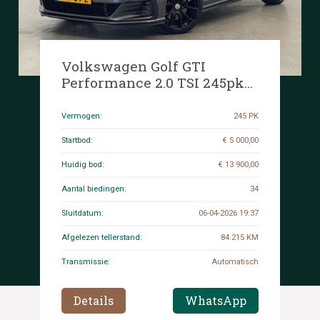
Volkswagen Golf GTI
Performance 2.0 TSI 245pk
2018, GTF-89-Z
Vermogen:
245 PK
Startbod:
€ 5 000,00
Huidig bod:
€ 13 900,00
Aantal biedingen:
34
Sluitdatum:
06-04-2026 19:37
Afgelezen tellerstand:
84.215 KM
Transmissie:
Automatisch
Details
WhatsApp