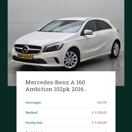
Mercedes-Benz A 160
Ambition 102pk 2016
(Origineel-NL) A-klasse, HR-
653-D
Vermogen:
102 PK
Startbod:
€ 5 000,00
Huidig bod:
€ 5 000,00