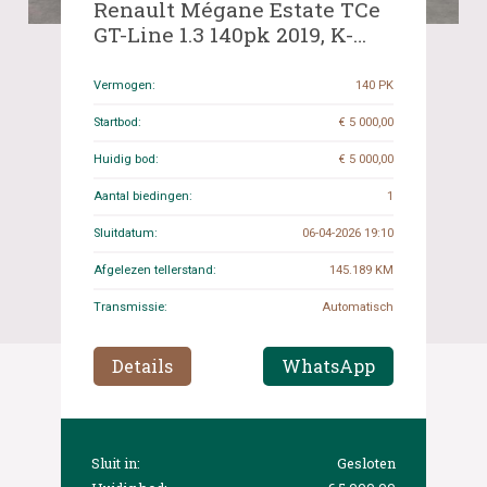
Renault Mégane Estate TCe
GT-Line 1.3 140pk 2019, K-
962-BH
Vermogen:
140 PK
Startbod:
€ 5 000,00
Huidig bod:
€ 5 000,00
Aantal biedingen:
1
Sluitdatum:
06-04-2026 19:10
Afgelezen tellerstand:
145.189 KM
Transmissie:
Automatisch
Details
WhatsApp
Sluit in:
Gesloten