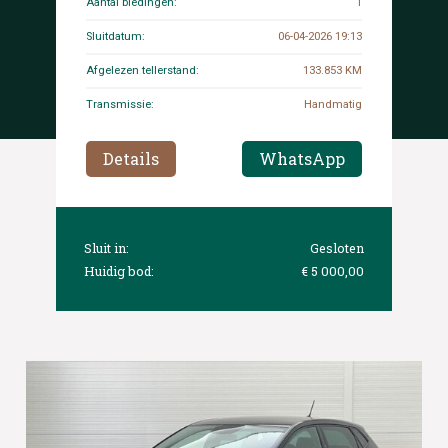
Aantal biedingen:
1
Sluitdatum:
06-04-2026 19:13
Afgelezen tellerstand:
133.853 KM
Transmissie:
Handmatig
Details
WhatsApp
Sluit in:
Gesloten
Huidig bod:
€ 5 000,00