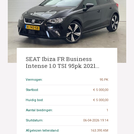
SEAT Ibiza FR Business
Intense 1.0 TSI 95pk 2021
(Origineel-NL), K-742-SX
Vermogen:
95 PK
Startbod:
€ 5 000,00
Huidig bod:
€ 5 000,00
Aantal biedingen:
1
Sluitdatum:
06-04-2026 19:14
Afgelezen tellerstand:
163.395 KM