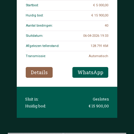
Startbod:
€ 5 000,00
Huidig bod:
€ 15 900,00
Aantal biedingen:
40
Sluitdatum:
06-04-2026 19:33
Afgelezen tellerstand:
128.791 KM
Transmissie:
Automatisch
Details
WhatsApp
Sluit in:
Gesloten
Huidig bod:
€ 15 900,00