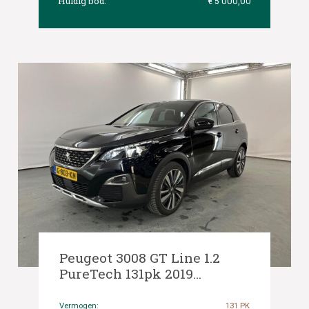
Huidig bod:
€ 5 000,00
Peugeot 3008 GT Line 1.2
PureTech 131pk 2019
(Origineel-NL), G-803-KN
Vermogen:
131 PK