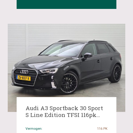
Audi A3 Sportback 30 Sport
S Line Edition TFSI 116pk
2019 (Origineel-NL), ZV-837-
X
Vermogen:
116 PK