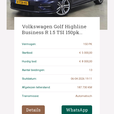
Volkswagen Golf Highline
Business R 1.5 TSI 150pk
2018, X-726-KS
Vermogen:
150 PK
Startbod:
€ 5 000,00
Huidig bod:
€ 8 000,00
Aantal biedingen:
13
Sluitdatum:
06-04-2026 19:11
Afgelezen tellerstand:
187.730 KM
Transmissie:
Automatisch
Details
WhatsApp