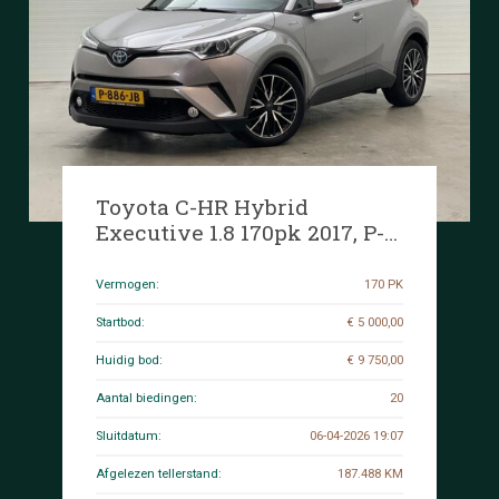
Toyota C-HR Hybrid
Executive 1.8 170pk 2017, P-
886-JB
Vermogen:
170 PK
Startbod:
€ 5 000,00
Huidig bod:
€ 9 750,00
Aantal biedingen:
20
Sluitdatum:
06-04-2026 19:07
Afgelezen tellerstand:
187.488 KM