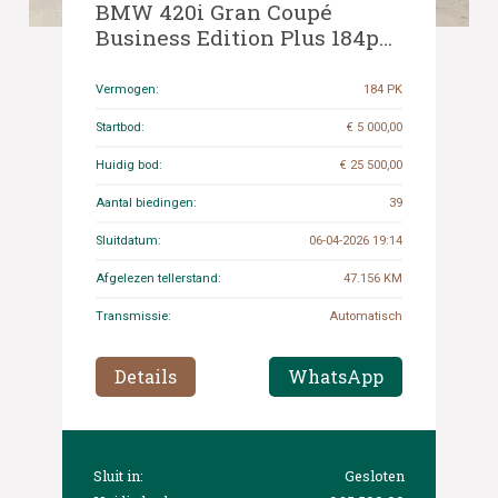
BMW 420i Gran Coupé
Business Edition Plus 184pk
2022 (Origineel-NL) 4-Serie,
P-788-JS
Vermogen:
184 PK
Startbod:
€ 5 000,00
Huidig bod:
€ 25 500,00
Aantal biedingen:
39
Sluitdatum:
06-04-2026 19:14
Afgelezen tellerstand:
47.156 KM
Transmissie:
Automatisch
Details
WhatsApp
Sluit in:
Gesloten