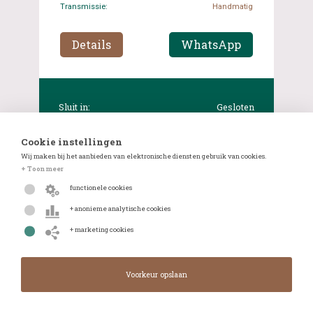
Transmissie:
Handmatig
Details
WhatsApp
Sluit in:
Gesloten
Huidig bod:
€ 5 250,00
Cookie instellingen
Wij maken bij het aanbieden van elektronische diensten gebruik van cookies.
+ Toon meer
functionele cookies
+ anonieme analytische cookies
+ marketing cookies