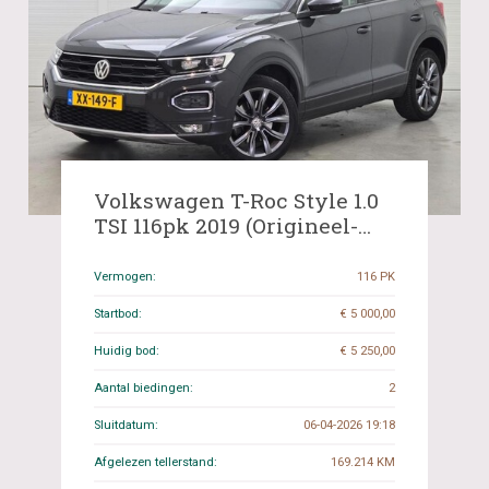
Volkswagen T-Roc Style 1.0
TSI 116pk 2019 (Origineel-
NL), XX-149-F
Vermogen:
116 PK
Startbod:
€ 5 000,00
Huidig bod:
€ 5 250,00
Aantal biedingen:
2
Sluitdatum:
06-04-2026 19:18
Afgelezen tellerstand:
169.214 KM