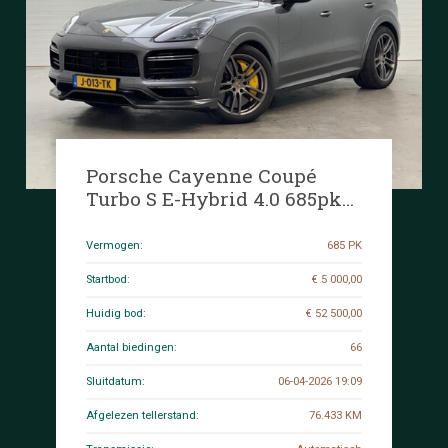
Porsche Cayenne Coupé
Turbo S E-Hybrid 4.0 685pk
2020 (Origineel-NL), J-013-
TK
Vermogen:
685 PK
Startbod:
€ 5 000,00
Huidig bod:
€ 52 500,00
Aantal biedingen:
66
Sluitdatum:
06-04-2026 19:09
Afgelezen tellerstand:
76.433 KM