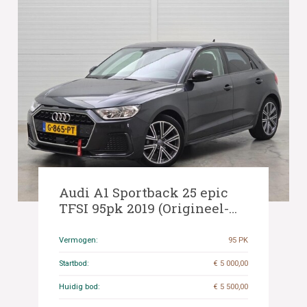
Audi A1 Sportback 25 epic
TFSI 95pk 2019 (Origineel-
NL), G-865-PT
Vermogen:
95 PK
Startbod:
€ 5 000,00
Huidig bod:
€ 5 500,00