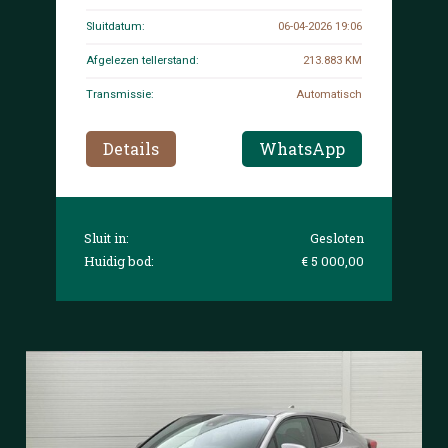
Sluitdatum:
06-04-2026 19:06
Afgelezen tellerstand:
213.883 KM
Transmissie:
Automatisch
Details
WhatsApp
Sluit in:
Gesloten
Huidig bod:
€ 5 000,00