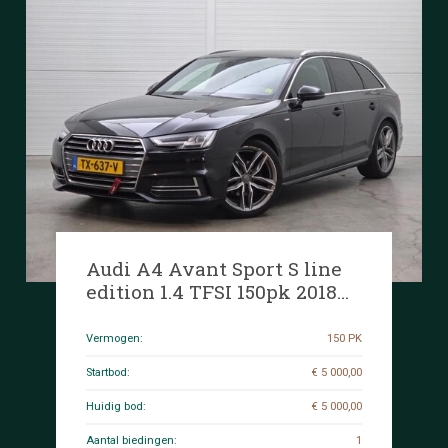
Audi A4 Avant Sport S line
edition 1.4 TFSI 150pk 2018
(Origineel-NL), TX-637-V
Vermogen:
150 PK
Startbod:
€ 5 000,00
Huidig bod:
€ 5 000,00
Aantal biedingen:
1