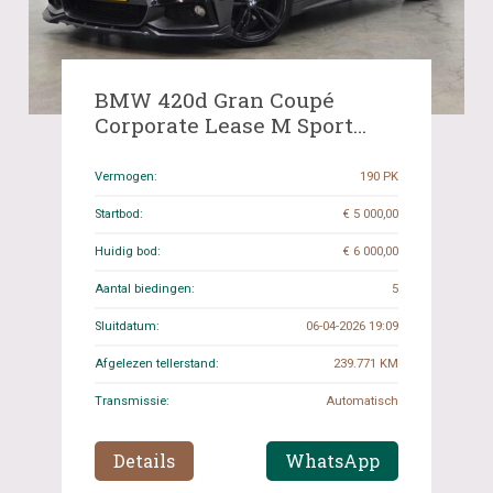
BMW 420d Gran Coupé
Corporate Lease M Sport
190pk 2016 (Origineel-NL) 4-
Serie, JB-831-V
Vermogen:
190 PK
Startbod:
€ 5 000,00
Huidig bod:
€ 6 000,00
Aantal biedingen:
5
Sluitdatum:
06-04-2026 19:09
Afgelezen tellerstand:
239.771 KM
Transmissie:
Automatisch
Details
WhatsApp