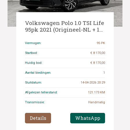
Volkswagen Polo 1.0 TSI Life
95pk 2021 (Origineel-NL + 1e
Eigenaar), N-672-NT
Vermogen:
95 PK
Startbod:
€ 8 170,00
Huidig bod:
€ 8 170,00
Aantal biedingen:
1
Sluitdatum:
14-04-2026 20:29
Afgelezen tellerstand:
121.173 KM
Transmissie:
Handmatig
Details
WhatsApp