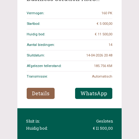
Limited A-klasse 160pk 2021
(Origineel-NL), K-518-SP
Vermogen:
160 PK
Startbod:
€ 5 000,00
Huidig bod:
€ 11 500,00
Aantal biedingen:
14
Sluitdatum:
14-04-2026 20:48
Afgelezen tellerstand:
185.756 KM
Transmissie:
Automatisch
Details
WhatsApp
Sluit in:
Gesloten
Huidig bod:
€ 11 500,00