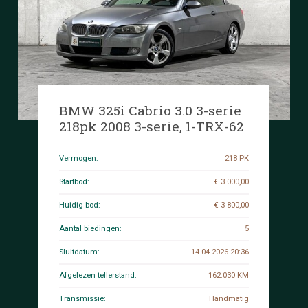
BMW 325i Cabrio 3.0 3-serie
218pk 2008 3-serie, 1-TRX-62
Vermogen:
218 PK
Startbod:
€ 3 000,00
Huidig bod:
€ 3 800,00
Aantal biedingen:
5
Sluitdatum:
14-04-2026 20:36
Afgelezen tellerstand:
162.030 KM
Transmissie:
Handmatig