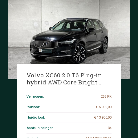
Volvo XC60 2.0 T6 Plug-in
hybrid AWD Core Bright
253pk 2027 (Origineel-NL+1e
eigenaar), S-190-RP
Vermogen:
253 PK
Startbod:
€ 5 000,00
Huidig bod:
€ 13 900,00
Aantal biedingen:
34