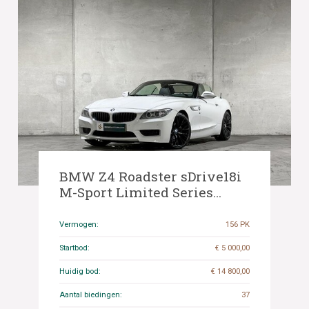
BMW Z4 Roadster sDrive18i
M-Sport Limited Series
156pk 2014 E89 (Origineel-
NL), 9-TRL-97
Vermogen:
156 PK
Startbod:
€ 5 000,00
Huidig bod:
€ 14 800,00
Aantal biedingen:
37