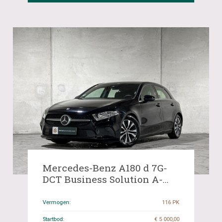
Mercedes-Benz A180 d 7G-
DCT Business Solution A-
Klasse 116pk 2020
(Origineel-NL+1e eigenaar),
Vermogen:
116 PK
H-772-KD
Startbod:
€ 5 000,00