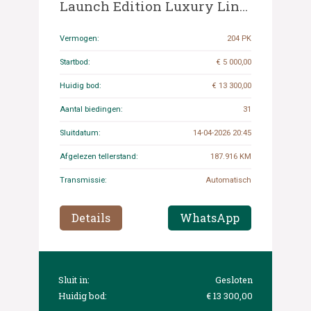
Launch Edition Luxury Line
C-klasse 204pk 2022
(Origineel-NL+1e eigenaar),
Vermogen:
204 PK
N-922-XR
Startbod:
€ 5 000,00
Huidig bod:
€ 13 300,00
Aantal biedingen:
31
Sluitdatum:
14-04-2026 20:45
Afgelezen tellerstand:
187.916 KM
Transmissie:
Automatisch
Details
WhatsApp
Sluit in:
Gesloten
Huidig bod:
€ 13 300,00