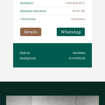
Sluitdatum:
14-04-2026 20:51
Afgelezen tellerstand:
94.551 KM
Transmissie:
Handmatig
Details
WhatsApp
Sluit in:
Gesloten
Huidig bod:
€ 14 800,00