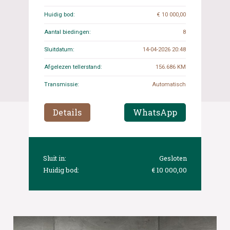
Huidig bod:
€ 10 000,00
Aantal biedingen:
8
Sluitdatum:
14-04-2026 20:48
Afgelezen tellerstand:
156.686 KM
Transmissie:
Automatisch
Details
WhatsApp
Sluit in:
Gesloten
Huidig bod:
€ 10 000,00