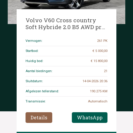
Volvo V60 Cross country
Soft Hybride 2.0 B5 AWD pro
261pk 2020 (Origineel-NL), J-
188-VT
Vermogen:
261 PK
Startbod:
€ 5 000,00
Huidig bod:
€ 15 800,00
Aantal biedingen:
21
Sluitdatum:
14-04-2026 20:36
Afgelezen tellerstand:
190.275 KM
Transmissie:
Automatisch
Details
WhatsApp