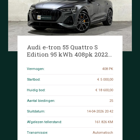
Audi e-tron 55 Quattro S
Edition 95 kWh 408pk 2022
(Origineel-NL+1e eigenaar),
R-708-BR
Vermogen:
408 PK
Startbod:
€ 5 000,00
Huidig bod:
€ 18 600,00
Aantal biedingen:
25
Sluitdatum:
14-04-2026 20:42
Afgelezen tellerstand:
161.826 KM
Transmissie:
Automatisch