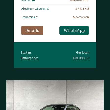
Sluitdatum:
14-04-2026 20:51
Afgelezen tellerstand:
197.478 KM
Transmissie:
Automatisch
Details
WhatsApp
Sluit in:
Gesloten
Huidig bod:
€ 13 900,00