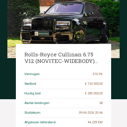
Rolls-Royce Cullinan 6.75
V12 (NOVITEC-WIDEBODY)
570pk 2021
Vermogen:
570 PK
Startbod:
€ 150 000,00
Huidig bod:
€ 285 000,00
Aantal biedingen:
58
Sluitdatum:
09-06-2026 20:46
Afgelezen tellerstand:
44.239 KM