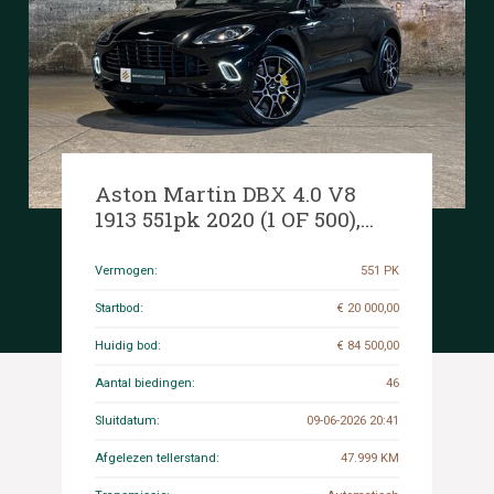
Aston Martin DBX 4.0 V8
1913 551pk 2020 (1 OF 500),
HNT-92-V
Vermogen:
551 PK
Startbod:
€ 20 000,00
Huidig bod:
€ 84 500,00
Aantal biedingen:
46
Sluitdatum:
09-06-2026 20:41
Afgelezen tellerstand:
47.999 KM