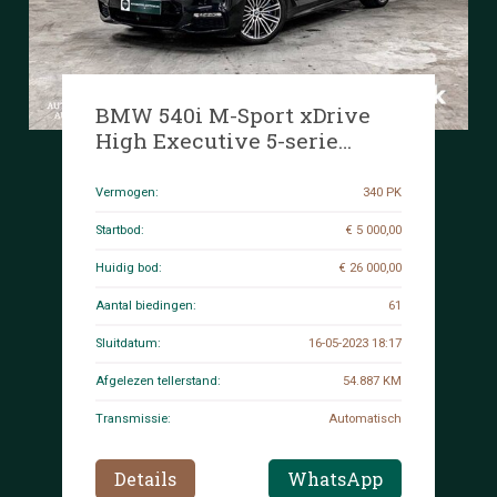
BMW 540i M-Sport xDrive
High Executive 5-serie
340pk 2018, G-466-DH
Vermogen:
340 PK
Startbod:
€ 5 000,00
Huidig bod:
€ 26 000,00
Aantal biedingen:
61
Sluitdatum:
16-05-2023 18:17
Afgelezen tellerstand:
54.887 KM
Transmissie:
Automatisch
Details
WhatsApp