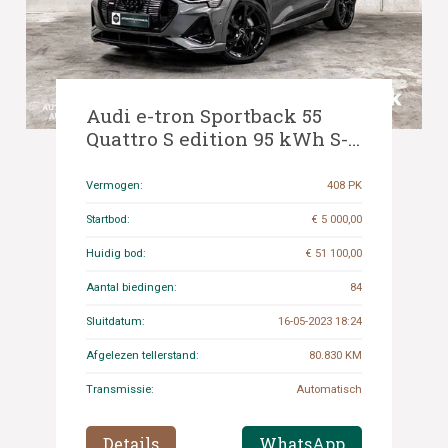
Audi e-tron Sportback 55
Quattro S edition 95 kWh S-
Line 408pk 2020 -Orig. NL-,
J-746-HV
Vermogen:
408 PK
Startbod:
€ 5 000,00
Huidig bod:
€ 51 100,00
Aantal biedingen:
84
Sluitdatum:
16-05-2023 18:24
Afgelezen tellerstand:
80.830 KM
Transmissie:
Automatisch
Details
WhatsApp