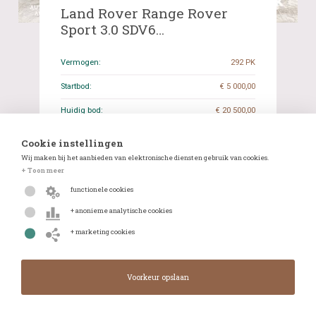
Land Rover Range Rover
Sport 3.0 SDV6
Autobiography Dynamic
292pk 2014, XJ-954-P
Vermogen:
292 PK
Startbod:
€ 5 000,00
Huidig bod:
€ 20 500,00
Aantal biedingen:
53
Cookie instellingen
Wij maken bij het aanbieden van elektronische diensten gebruik van cookies.
Sluitdatum:
16-05-2023 18:39
+ Toon meer
Afgelezen tellerstand:
212.583 KM
functionele cookies
Transmissie:
Automatisch
+ anonieme analytische cookies
+ marketing cookies
Details
WhatsApp
Sluit in:
Gesloten