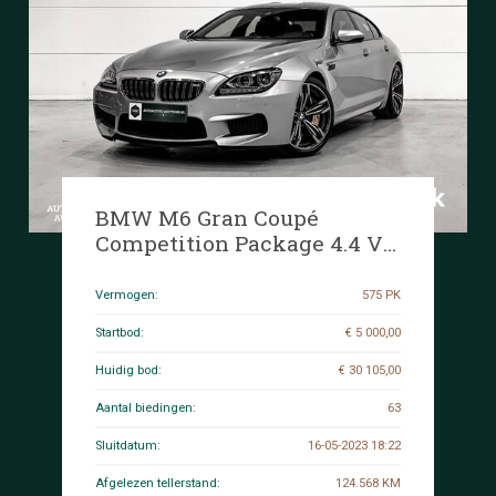
BMW M6 Gran Coupé
Competition Package 4.4 V8
575pk 2014 -Orig. NL- 6-serie,
3-TRH-44
Vermogen:
575 PK
Startbod:
€ 5 000,00
Huidig bod:
€ 30 105,00
Aantal biedingen:
63
Sluitdatum:
16-05-2023 18:22
Afgelezen tellerstand:
124.568 KM