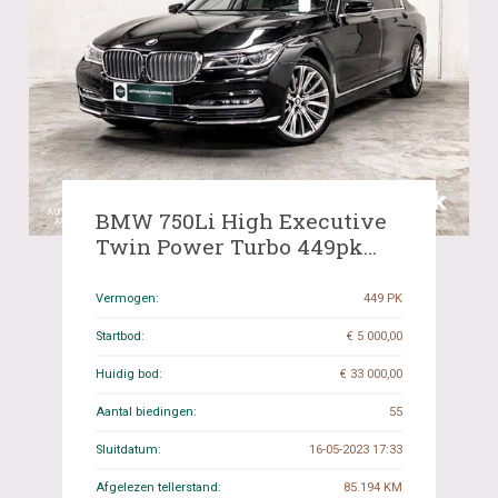
BMW 750Li High Executive
Twin Power Turbo 449pk
2016 7-serie, PL-586-X
Vermogen:
449 PK
Startbod:
€ 5 000,00
Huidig bod:
€ 33 000,00
Aantal biedingen:
55
Sluitdatum:
16-05-2023 17:33
Afgelezen tellerstand:
85.194 KM