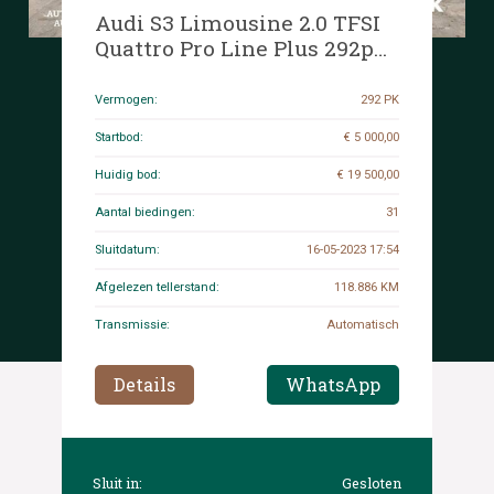
Audi S3 Limousine 2.0 TFSI
Quattro Pro Line Plus 292pk
2015, RH-514-G
Vermogen:
292 PK
Startbod:
€ 5 000,00
Huidig bod:
€ 19 500,00
Aantal biedingen:
31
Sluitdatum:
16-05-2023 17:54
Afgelezen tellerstand:
118.886 KM
Transmissie:
Automatisch
Details
WhatsApp
Sluit in:
Gesloten