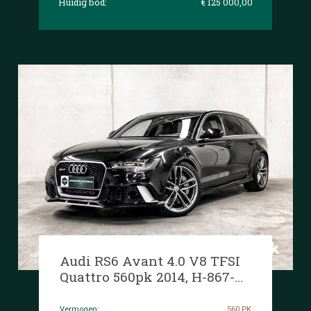
Huidig bod:
€ 125 000,00
Audi RS6 Avant 4.0 V8 TFSI
Quattro 560pk 2014, H-867-
DV
Vermogen:
560 PK