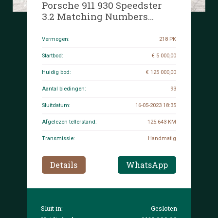
Porsche 911 930 Speedster
3.2 Matching Numbers
218pk 1989, HF-ZN-95
Vermogen:
218 PK
Startbod:
€ 5 000,00
Huidig bod:
€ 125 000,00
Aantal biedingen:
93
Sluitdatum:
16-05-2023 18:35
Afgelezen tellerstand:
125.643 KM
Transmissie:
Handmatig
Details
WhatsApp
Sluit in:
Gesloten