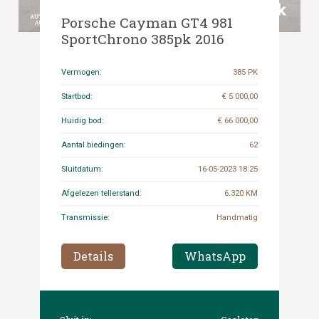
Porsche Cayman GT4 981
SportChrono 385pk 2016
Vermogen:
385 PK
Startbod:
€ 5 000,00
Huidig bod:
€ 66 000,00
Aantal biedingen:
62
Sluitdatum:
16-05-2023 18:25
Afgelezen tellerstand:
6.320 KM
Transmissie:
Handmatig
Details
WhatsApp