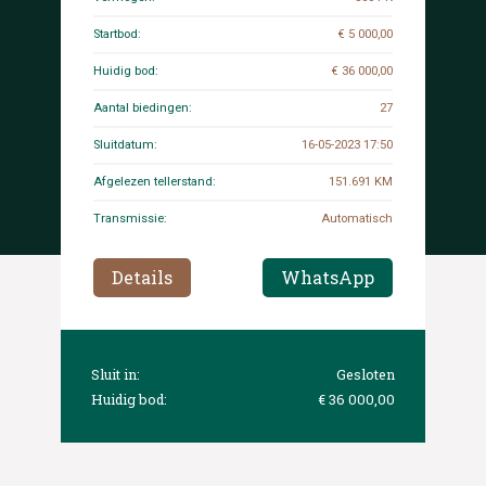
Startbod:
€ 5 000,00
Huidig bod:
€ 36 000,00
Aantal biedingen:
27
Sluitdatum:
16-05-2023 17:50
Afgelezen tellerstand:
151.691 KM
Transmissie:
Automatisch
Details
WhatsApp
Sluit in:
Gesloten
Huidig bod:
€ 36 000,00