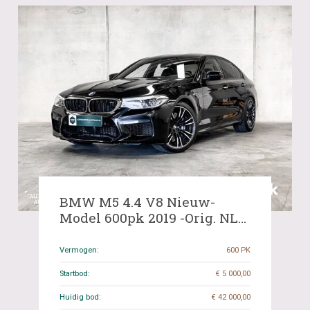
BMW M5 4.4 V8 Nieuw-
Model 600pk 2019 -Orig. NL-
5-serie, SG-708-X
Vermogen:
600 PK
Startbod:
€ 5 000,00
Huidig bod:
€ 42 000,00