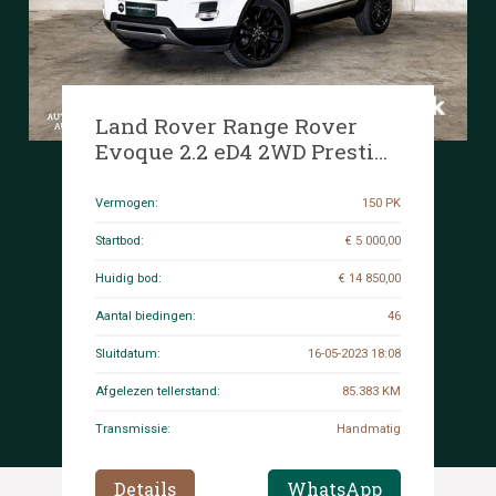
Land Rover Range Rover
Evoque 2.2 eD4 2WD Prestige
150pk 2013, XT-118-V
Vermogen:
150 PK
Startbod:
€ 5 000,00
Huidig bod:
€ 14 850,00
Aantal biedingen:
46
Sluitdatum:
16-05-2023 18:08
Afgelezen tellerstand:
85.383 KM
Transmissie:
Handmatig
Details
WhatsApp