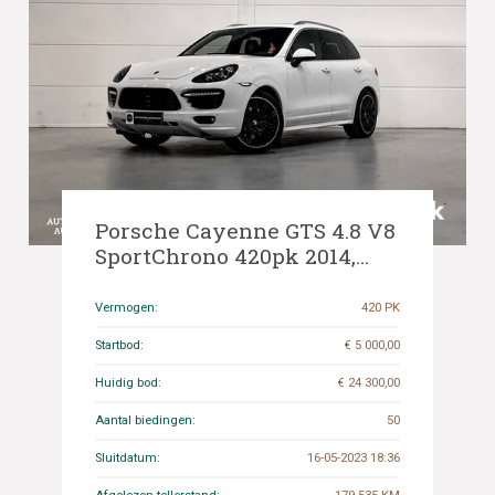
Porsche Cayenne GTS 4.8 V8
SportChrono 420pk 2014,
HB-295-K
Vermogen:
420 PK
Startbod:
€ 5 000,00
Huidig bod:
€ 24 300,00
Aantal biedingen:
50
Sluitdatum:
16-05-2023 18:36