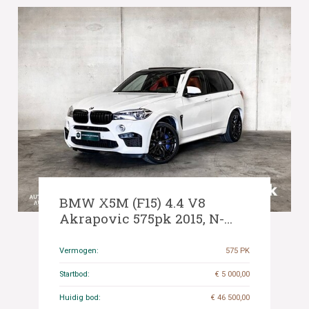
BMW X5M (F15) 4.4 V8
Akrapovic 575pk 2015, N-
425-XZ
Vermogen:
575 PK
Startbod:
€ 5 000,00
Huidig bod:
€ 46 500,00