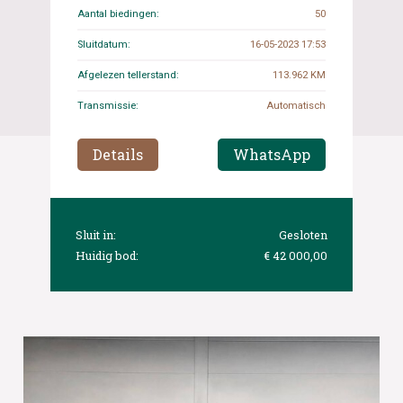
Aantal biedingen:
50
Sluitdatum:
16-05-2023 17:53
Afgelezen tellerstand:
113.962 KM
Transmissie:
Automatisch
Details
WhatsApp
Sluit in:
Gesloten
Huidig bod:
€ 42 000,00