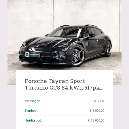
Porsche Taycan Sport
Turismo GTS 84 kWh 517pk
2022 Fabrieksgarantie, R-
954-DS
Vermogen:
517 PK
Startbod:
€ 5 000,00
Huidig bod:
€ 78 000,00