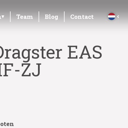
n
Team
Blog
Contact
Dragster EAS
MF-ZJ
loten