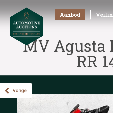
Aanbod
Veili
MV Agusta F
RR 1
Vorige