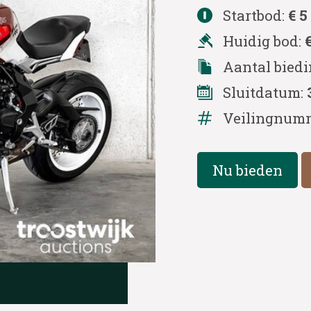
Startbod:
€ 5
Huidig bod:
Aantal bied
Sluitdatum:
Veilingnum
Nu bieden