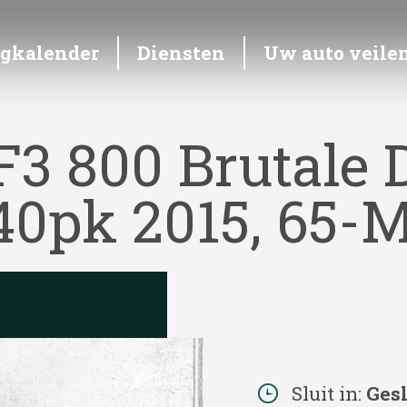
ngkalender
Diensten
Uw auto veile
3 800 Brutale 
40pk 2015, 65-
Sluit in:
Ges