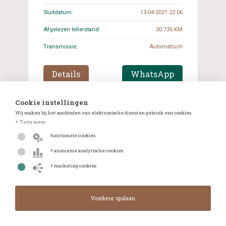
Sluitdatum:
13-04-2021 22:06
Afgelezen tellerstand:
30.735 KM
Transmissie:
Automatisch
Details
WhatsApp
Cookie instellingen
Wij maken bij het aanbieden van elektronische diensten gebruik van cookies.
Sluit in:
Gesloten
+ Toon meer
Huidig bod:
€ 51 000,00
functionele cookies
+ anonieme analytische cookies
+ marketing cookies