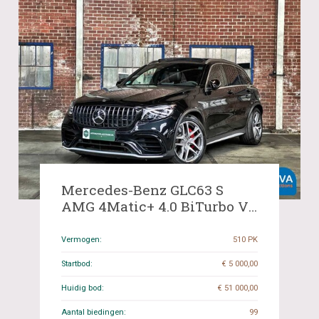
Mercedes-Benz GLC63 S
AMG 4Matic+ 4.0 BiTurbo V8
510pk MY-2020 -GARANTIE-
Vermogen:
510 PK
Startbod:
€ 5 000,00
Huidig bod:
€ 51 000,00
Aantal biedingen:
99