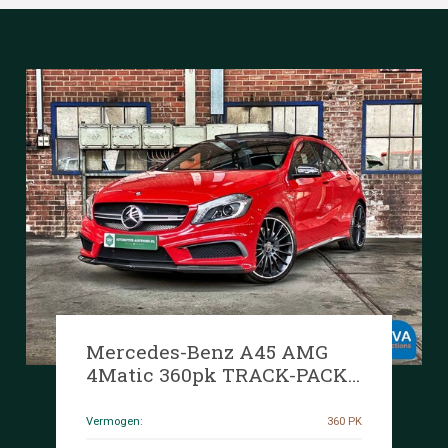
Mercedes-Benz A45 AMG
4Matic 360pk TRACK-PACK
A-Klasse 2014 -Org. NL-, 6-
XBZ-85
Vermogen:
360 PK