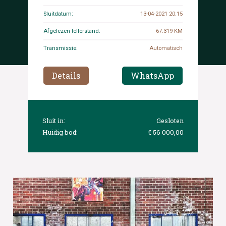
Sluitdatum:
13-04-2021 20:15
Afgelezen tellerstand:
67.319 KM
Transmissie:
Automatisch
Details
WhatsApp
Sluit in:
Gesloten
Huidig bod:
€ 56 000,00