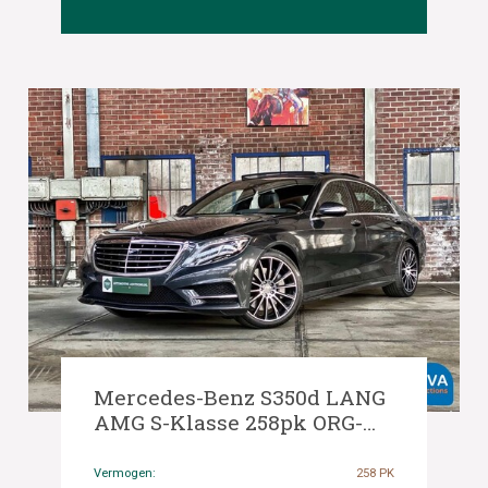
Mercedes-Benz S350d LANG
AMG S-Klasse 258pk ORG-
NL, HB-657-F
Vermogen:
258 PK