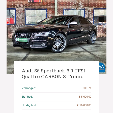
Audi S5 Sportback 3.0 TFSI
Quattro CARBON S-Tronic
333pk 2010, 5-KDR-95
Vermogen:
333 PK
Startbod:
€ 5 000,00
Huidig bod:
€ 16 000,00