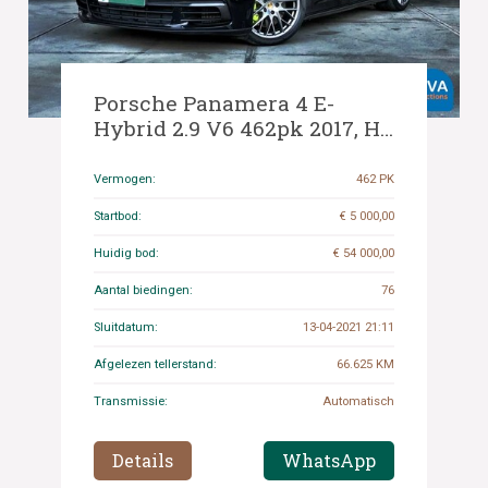
Porsche Panamera 4 E-
Hybrid 2.9 V6 462pk 2017, H-
988-FH
Vermogen:
462 PK
Startbod:
€ 5 000,00
Huidig bod:
€ 54 000,00
Aantal biedingen:
76
Sluitdatum:
13-04-2021 21:11
Afgelezen tellerstand:
66.625 KM
Transmissie:
Automatisch
Details
WhatsApp