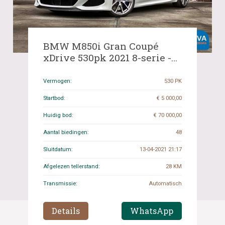
BMW M850i Gran Coupé
xDrive 530pk 2021 8-serie -
NIEUW + GARANTIE-, K-251-
JH
Vermogen:
530 PK
Startbod:
€ 5 000,00
Huidig bod:
€ 70 000,00
Aantal biedingen:
48
Sluitdatum:
13-04-2021 21:17
Afgelezen tellerstand:
28 KM
Transmissie:
Automatisch
Details
WhatsApp