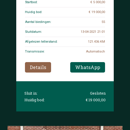
Startbod:
€ 5 000,00
Huidig bod:
€ 19 000,00
Aantal biedingen:
55
Sluitdatum:
13-04-2021 21:01
Afgelezen tellerstand:
121.436 KM
Transmissie:
Automatisch
Details
WhatsApp
Sluit in:
Gesloten
Huidig bod:
€ 19 000,00