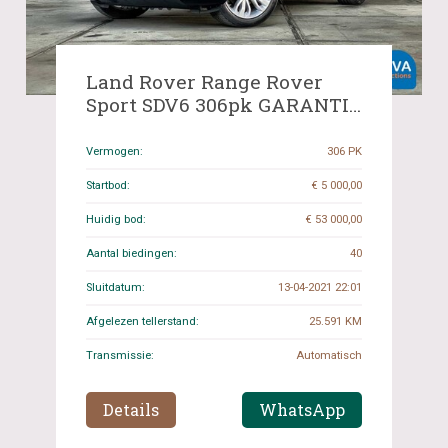
Land Rover Range Rover
Sport SDV6 306pk GARANTIE
HSE 2019
Vermogen:
306 PK
Startbod:
€ 5 000,00
Huidig bod:
€ 53 000,00
Aantal biedingen:
40
Sluitdatum:
13-04-2021 22:01
Afgelezen tellerstand:
25.591 KM
Transmissie:
Automatisch
Details
WhatsApp