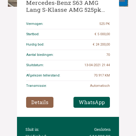
Mercedes-Benz S63 AMG
Lang S-Klasse AMG 525pk
2009, J-410-JK
Vermogen:
525 PK
Startbod:
€ 5 000,00
Huidig bod:
€ 24 200,00
Aantal biedingen:
70
Sluitdatum:
13-04-2021 21:44
Afgelezen tellerstand:
70.917 KM
Transmissie:
Automatisch
Details
WhatsApp
Sluit in:
Gesloten