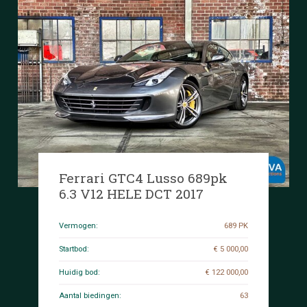
Ferrari GTC4 Lusso 689pk
6.3 V12 HELE DCT 2017
Vermogen:
689 PK
Startbod:
€ 5 000,00
Huidig bod:
€ 122 000,00
Aantal biedingen:
63