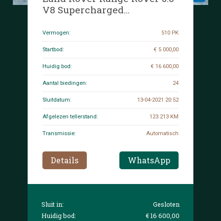
V8 Supercharged
Autobiography BLACK 510pk
2011, 5-XXR-76
Vermogen:
510 PK
Startbod:
€ 5 000,00
Huidig bod:
€ 16 600,00
Aantal biedingen:
24
Sluitdatum:
13-04-2021 20:52
Afgelezen tellerstand:
123.213 KM
Transmissie:
Automatisch
Details
WhatsApp
Sluit in:
Gesloten
Huidig bod:
€ 16 600,00