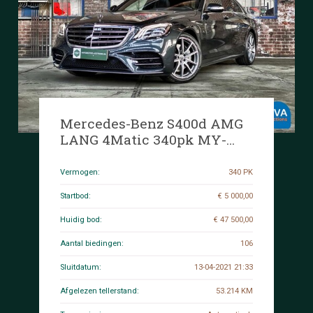
Mercedes-Benz S400d AMG
LANG 4Matic 340pk MY-
2018 Facelift S-Klasse ORG-
NL, PT-950-N
Vermogen:
340 PK
Startbod:
€ 5 000,00
Huidig bod:
€ 47 500,00
Aantal biedingen:
106
Sluitdatum:
13-04-2021 21:33
Afgelezen tellerstand:
53.214 KM