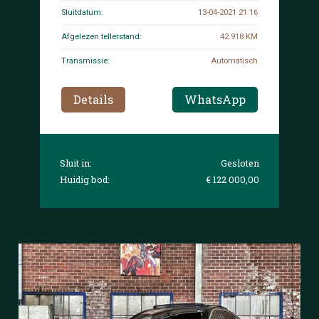
Sluitdatum:
13-04-2021 21:16
Afgelezen tellerstand:
42.918 KM
Transmissie:
Automatisch
Details
WhatsApp
Sluit in:
Gesloten
Huidig bod:
€ 122 000,00