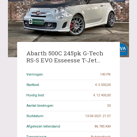
Abarth 500C 245pk G-Tech
RS-S EVO Esseesse T-Jet
Cabriolet Fiat 595c ORG-NL,
05-RPK-2
Vermogen:
140 PK
Startbod:
€ 5 000,00
Huidig bod:
€ 12 400,00
Aantal biedingen:
33
Sluitdatum:
13-04-2021 21:07
Afgelezen tellerstand:
86.785 KM
Transmissie:
Automatisch