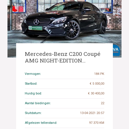
Mercedes-Benz C200 Coupé
AMG NIGHT-EDITION
Premium Plus C-Klasse
184pk 2018, XF-600-K
Vermogen:
184 PK
Startbod:
€ 5 000,00
Huidig bod:
€ 30 400,00
Aantal biedingen:
22
Sluitdatum:
13-04-2021 20:57
Afgelezen tellerstand:
97.370 KM