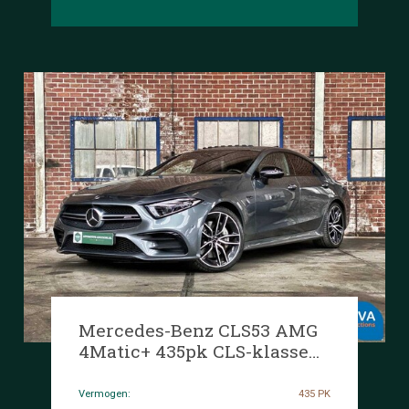
Mercedes-Benz CLS53 AMG
4Matic+ 435pk CLS-klasse
2019 -Origineel NL-, XZ-466-
J
Vermogen:
435 PK