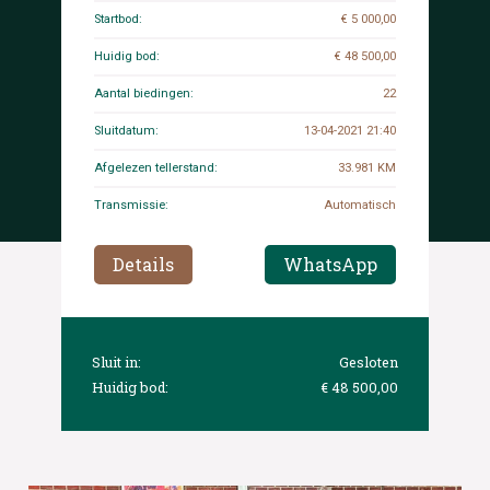
Startbod:
€ 5 000,00
Huidig bod:
€ 48 500,00
Aantal biedingen:
22
Sluitdatum:
13-04-2021 21:40
Afgelezen tellerstand:
33.981 KM
Transmissie:
Automatisch
Details
WhatsApp
Sluit in:
Gesloten
Huidig bod:
€ 48 500,00