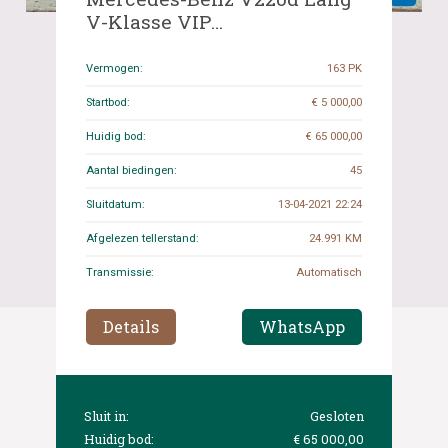
V-Klasse VIP
Chauffeursauto 2018, G-625-
TT
Vermogen:
163 PK
Startbod:
€ 5 000,00
Huidig bod:
€ 65 000,00
Aantal biedingen:
45
Sluitdatum:
13-04-2021 22:24
Afgelezen tellerstand:
24.991 KM
Transmissie:
Automatisch
Details
WhatsApp
Sluit in:
Gesloten
Huidig bod:
€ 65 000,00