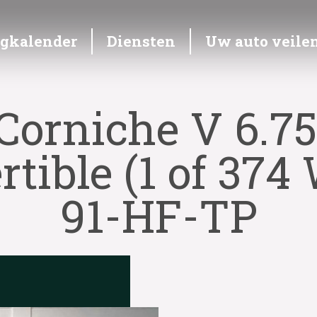
ngkalender
Diensten
Uw auto veile
Corniche V 6.75
tible (1 of 374
91-HF-TP