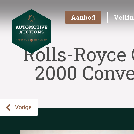
Aanbod
Veili
Rolls-Royce 
2000 Conver
Vorige