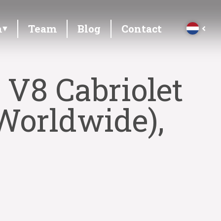
n
Team
Blog
Contact
 V8 Cabriolet
 Worldwide),