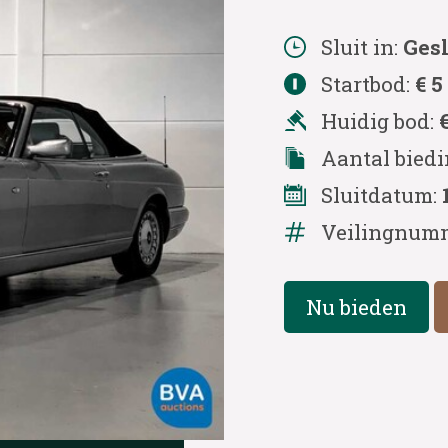
Sluit in:
Ges
Startbod:
€ 5
Huidig bod:
Aantal bied
Sluitdatum:
Veilingnum
Nu bieden