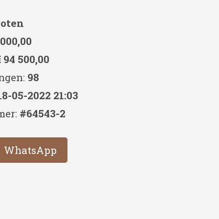
loten
 000,00
€ 94 500,00
ingen:
98
18-05-2022 21:03
mer:
#64543-2
WhatsApp