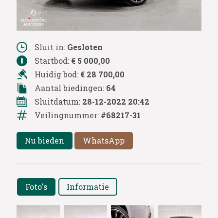
Sluit in:
Gesloten
Startbod:
€ 5 000,00
Huidig bod:
€ 28 700,00
Aantal biedingen:
64
Sluitdatum:
28-12-2022 20:42
Veilingnummer:
#68217-31
Nu bieden
WhatsApp
Foto's
Informatie