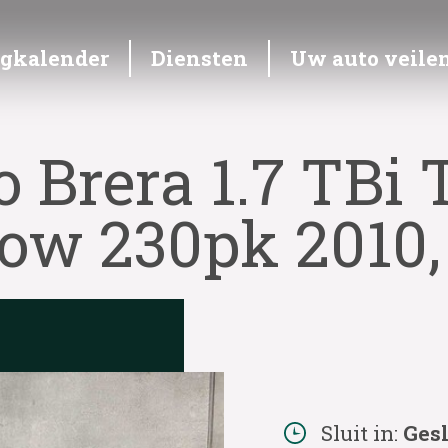
ngkalender
Diensten
Uw auto veile
 Brera 1.7 TBi 
w 230pk 2010,
Sluit in:
Ges