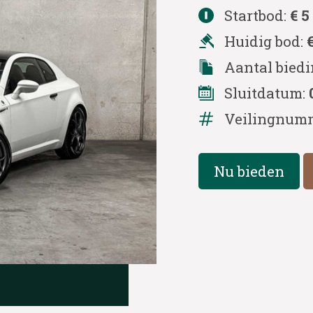
Startbod:
€ 5
Huidig bod:
Aantal bied
Sluitdatum:
Veilingnum
Nu bieden