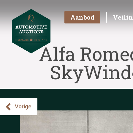
Aanbod
Veili
Alfa Romeo
SkyWindo
Vorige