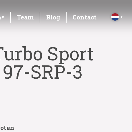
n
Team
Blog
Contact
Turbo Sport
 97-SRP-3
loten