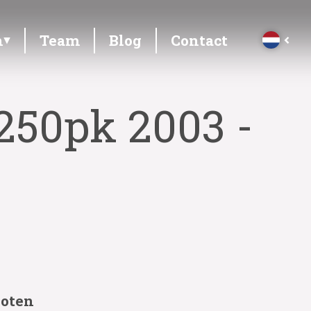
n
Team
Blog
Contact
250pk 2003 -
loten