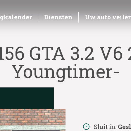
ngkalender
Diensten
Uw auto veile
156 GTA 3.2 V6 
Youngtimer-
Sluit in:
Ges