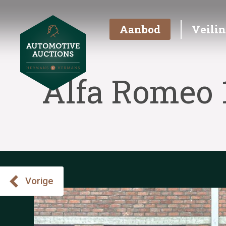
Aanbod
Veili
Alfa Romeo 
Vorige