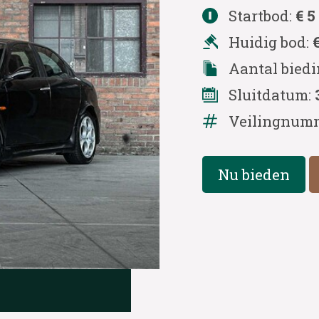
Startbod:
€ 5
Huidig bod:
Aantal bied
Sluitdatum:
Veilingnum
Nu bieden