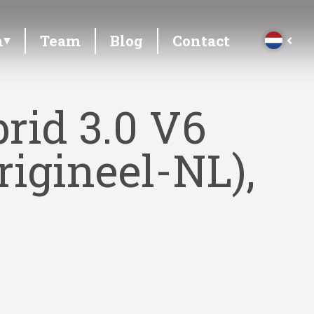
n
Team
Blog
Contact
rid 3.0 V6
rigineel-NL),