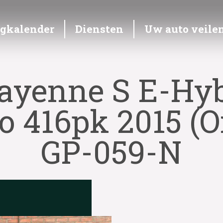
ngkalender
Diensten
Uw auto veile
ayenne S E-Hyb
 416pk 2015 (O
GP-059-N