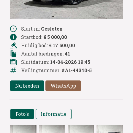
Sluit in:
Gesloten
Startbod:
€ 5 000,00
Huidig bod:
€ 17 500,00
Aantal biedingen:
41
Sluitdatum:
14-04-2026 19:45
Veilingnummer:
#A1-44340-5
Nu bieden
WhatsApp
Foto's
Informatie