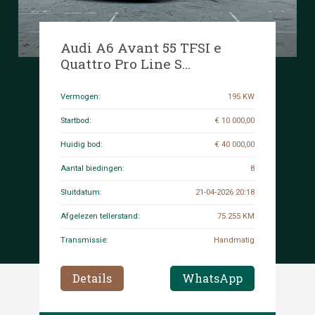
Audi A6 Avant 55 TFSI e
Quattro Pro Line S
Competition 367pk 2023
(Plug-In Hybrid), HLJ-85-T
Vermogen:
195 KW
Startbod:
€ 10 000,00
Huidig bod:
€ 40 000,00
Aantal biedingen:
8
Sluitdatum:
21-04-2026 20:18
Afgelezen tellerstand:
75.255 KM
Transmissie:
Handmatig
Details
WhatsApp