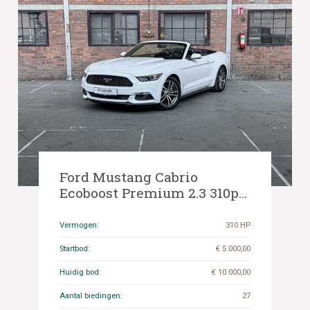
Ford Mustang Cabrio
Ecoboost Premium 2.3 310pk
2015
Vermogen:
310 HP
Startbod:
€ 5 000,00
Huidig bod:
€ 10 000,00
Aantal biedingen:
27