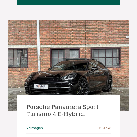
Porsche Panamera Sport
Turismo 4 E-Hybrid
Executive 2.9 V6 462pk 2018
Sport-Chrono, G-856-XL
Vermogen:
243 KW