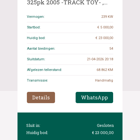
325pk 2005 -TRACK TOY- ,
55-SGD-4 Youngtimer
Vermogen:
239 KW
Startbod:
€ 5 000,00
Huidig bod:
€ 23 000,00
Aantal biedingen:
54
Sluitdatum:
21-04-2026 20:18
Afgelezen tellerstand:
68.862 KM
Transmissie:
Handmatig
Details
WhatsApp
Sluit in:
Gesloten
Huidig bod:
€ 23 000,00