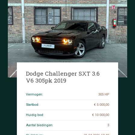
Dodge Challenger SXT 3.6
V6 305pk 2019
Vermogen:
305 HP
Startbod:
€ 5 000,00
Huidig bod:
€ 10 000,00
Aantal biedingen:
3