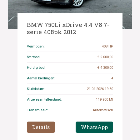
BMW 750Li xDrive 4.4 V8 7-
serie 408pk 2012
Vermogen:
408 HP
Startbod:
€ 2 000,00
Huidig bod:
€ 4 300,00
Aantal biedingen:
4
Sluitdatum:
21-04-2026 19:30
Afgelezen tellerstand:
119.900 MI
Transmissie:
Automatisch
Details
WhatsApp