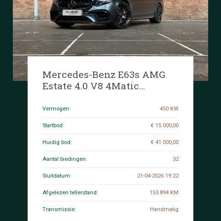
Mercedes-Benz E63s AMG
Estate 4.0 V8 4Matic
Premium Plus Edition 1
612pk 2018 (Origineel-NL) E-
Vermogen:
450 KW
Klasse, SJ-346-K
Startbod:
€ 15 000,00
Huidig bod:
€ 41 000,00
Aantal biedingen:
32
Sluitdatum:
21-04-2026 19:22
Afgelezen tellerstand:
153.894 KM
Transmissie:
Handmatig