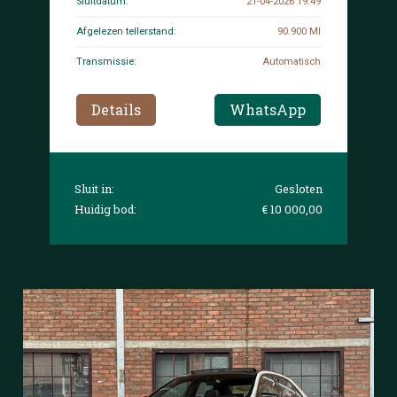
Sluitdatum:
21-04-2026 19:49
Afgelezen tellerstand:
90.900 MI
Transmissie:
Automatisch
Details
WhatsApp
Sluit in:
Gesloten
Huidig bod:
€ 10 000,00