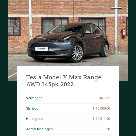
Tesla Model Y Max Range
AWD 345pk 2022
Vermogen:
345 HP
Startbod:
€ 15 000,00
Huidig bod:
€ 24 511,00
Aantal biedingen:
20