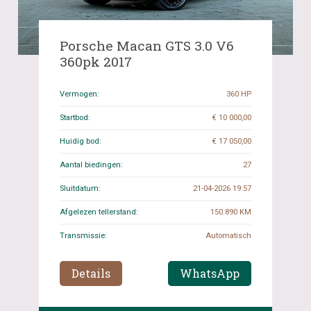
Porsche Macan GTS 3.0 V6
360pk 2017
Vermogen:
360 HP
Startbod:
€ 10 000,00
Huidig bod:
€ 17 050,00
Aantal biedingen:
27
Sluitdatum:
21-04-2026 19:57
Afgelezen tellerstand:
150.890 KM
Transmissie:
Automatisch
Details
WhatsApp