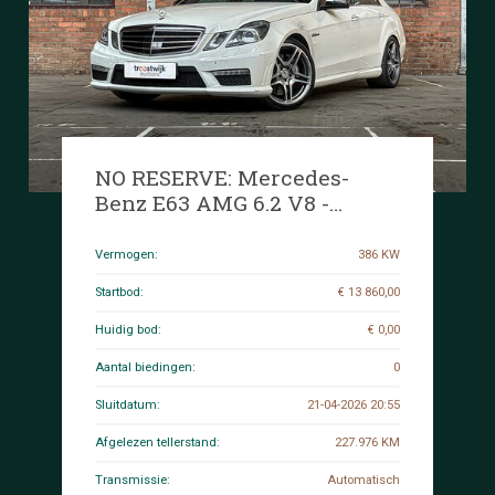
NO RESERVE: Mercedes-
Benz E63 AMG 6.2 V8 -
CARBON- 525pk 2010
(Origineel-NL) E-Klasse, 47-
Vermogen:
386 KW
LKB-6
Startbod:
€ 13 860,00
Huidig bod:
€ 0,00
Aantal biedingen:
0
Sluitdatum:
21-04-2026 20:55
Afgelezen tellerstand:
227.976 KM
Transmissie:
Automatisch