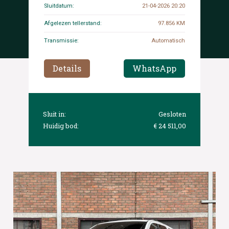
Sluitdatum:
21-04-2026 20:20
Afgelezen tellerstand:
97.856 KM
Transmissie:
Automatisch
Details
WhatsApp
Sluit in:
Gesloten
Huidig bod:
€ 24 511,00