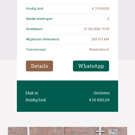
Huidig bod:
€ 10 650,00
Aantal biedingen:
4
Sluitdatum:
21-04-2026 19:59
Afgelezen tellerstand:
203.572 KM
Transmissie:
Automatisch
Details
WhatsApp
Sluit in:
Gesloten
Huidig bod:
€ 10 650,00