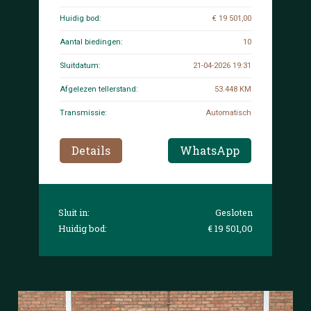
Huidig bod:
€ 19 501,00
Aantal biedingen:
10
Sluitdatum:
21-04-2026 19:31
Afgelezen tellerstand:
53.448 KM
Transmissie:
Automatisch
Details
WhatsApp
Sluit in:
Gesloten
Huidig bod:
€ 19 501,00