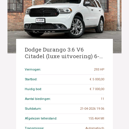
Dodge Durango 3.6 V6
Citadel (luxe uitvoering) 6-
Persoons 293pk 2014
Vermogen:
293 HP
Startbod:
€ 5 000,00
Huidig bod:
€ 7 000,00
Aantal biedingen:
11
Sluitdatum:
21-04-2026 19:06
Afgelezen tellerstand:
155.464 MI
Transmissie:
Automatisch