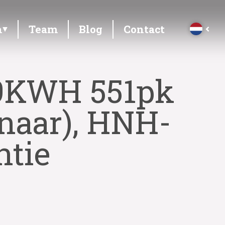
n
Team
Blog
Contact
99KWH 551pk
enaar), HNH-
ntie