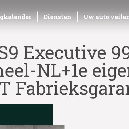
ngkalender
Diensten
Uw auto veile
S9 Executive 
neel-NL+1e eig
T Fabrieksgara