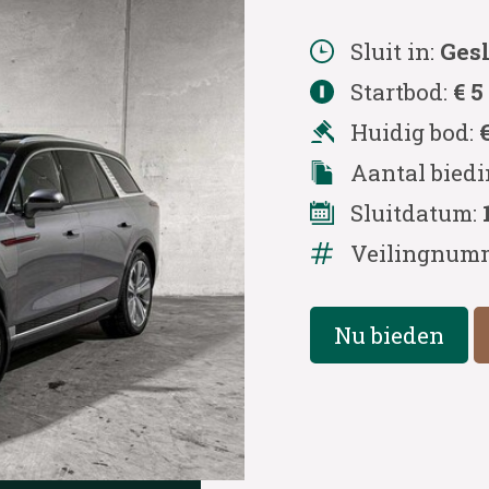
Sluit in:
Ges
Startbod:
€ 5
Huidig bod:
Aantal bied
Sluitdatum:
Veilingnum
Nu bieden