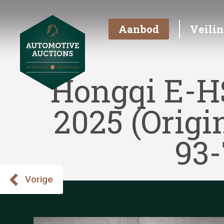
Aanbod
Veili
Hongqi E-H
2025 (Origi
93-
Vorige