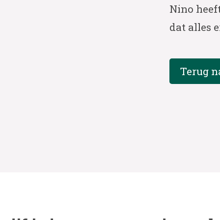
Nino heeft
dat alles e
Terug n