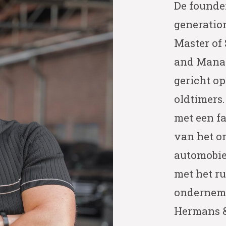
De founde
generatio
Master of 
and Manage
gericht op
oldtimers.
met een fa
van het o
automobiel
met het r
ondernem
Hermans 