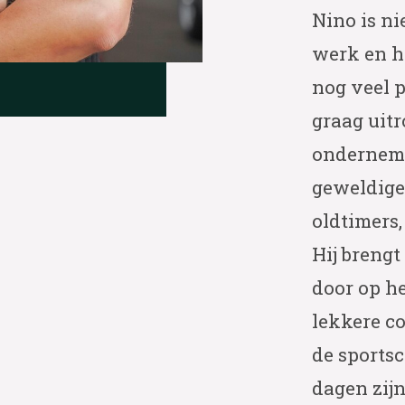
Nino is ni
werk en hi
nog veel p
graag uitr
ondernemen
geweldige
oldtimers,
Hij brengt
door op h
lekkere co
de sports
dagen zijn