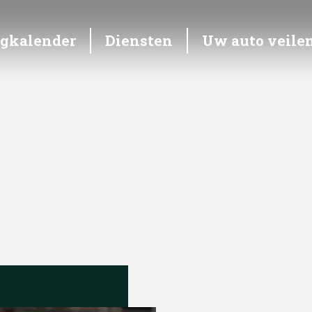
ngkalender
Diensten
Uw auto veile