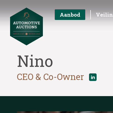
Aanbod
Veili
Nino
CEO & Co-Owner