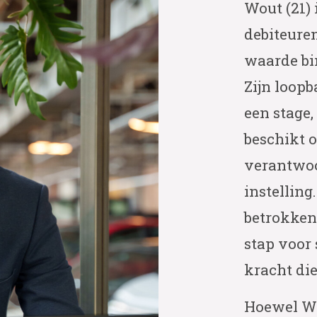
Wout (21)
debiteure
waarde bi
Zijn loop
een stage, 
beschikt o
verantwoo
instelling
betrokken 
stap voor 
kracht die
Hoewel Wo