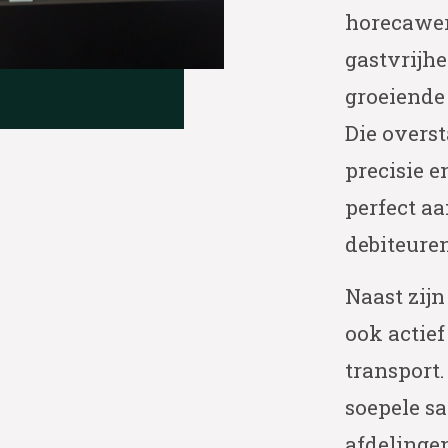
horecawere
gastvrijhe
groeiende
Die overst
precisie e
perfect aa
debiteure
Naast zij
ook actie
transport.
soepele s
afdelingen