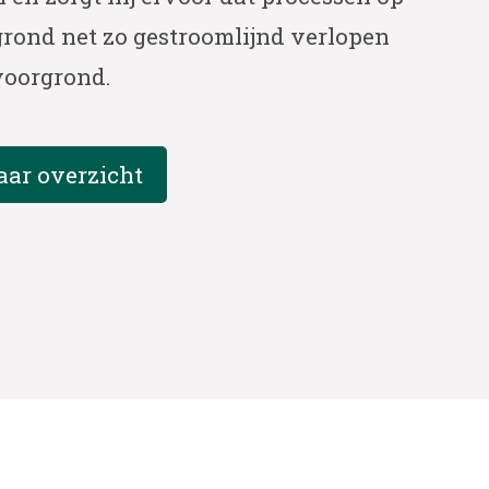
grond net zo gestroomlijnd verlopen
voorgrond.
aar overzicht