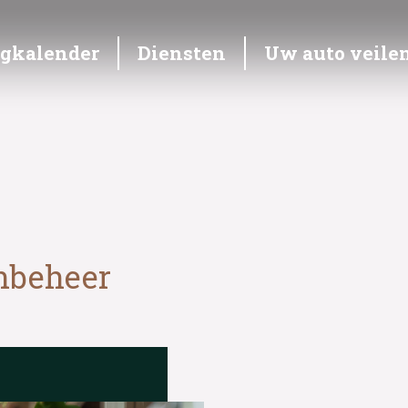
ngkalender
Diensten
Uw auto veile
nbeheer