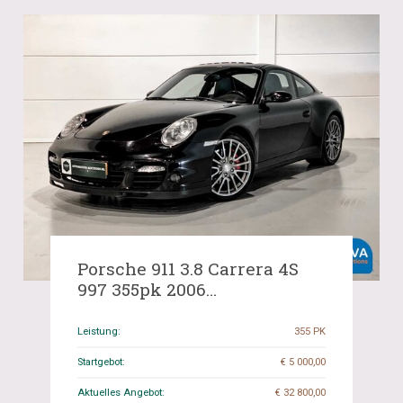
Porsche 911 3.8 Carrera 4S
997 355pk 2006
YOUNGTIMER Org.-NL, 30-
TB-NV.
Leistung:
355 PK
Startgebot:
€ 5 000,00
Aktuelles Angebot:
€ 32 800,00