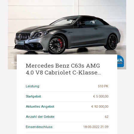
Mercedes Benz C63s AMG
4.0 V8 Cabriolet C-Klasse
510PS 2020 FACELIFT, K-129-
DL.
Leistung:
510 PK
Startgebot:
€ 5 000,00
Aktuelles Angebot:
€ 92 000,00
Anzahl der Gebote:
62
Einsendeschluss:
18-05-2022 21:09