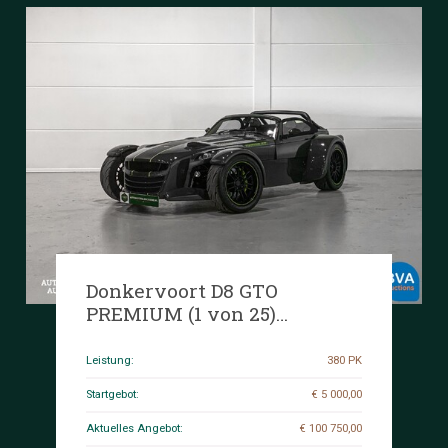
Donkervoort D8 GTO
PREMIUM (1 von 25)
CARBON 2.5 TFSI R5 Audi RS
Performance 2014, TL-648-T.
Leistung:
380 PK
Startgebot:
€ 5 000,00
Aktuelles Angebot:
€ 100 750,00