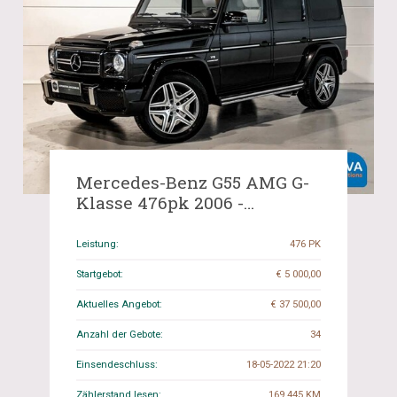
Mercedes-Benz G55 AMG G-
Klasse 476pk 2006 -
YOUNGTIMER-, XB-853-R.
Leistung:
476 PK
Startgebot:
€ 5 000,00
Aktuelles Angebot:
€ 37 500,00
Anzahl der Gebote:
34
Einsendeschluss:
18-05-2022 21:20
Zählerstand lesen:
169.445 KM