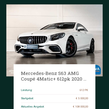
Mercedes-Benz S63 AMG
Coupé 4Matic+ 612pk 2020 -
Org.NL-FACELIFT, H-270-DR.
Leistung:
612 PK
Startgebot:
€ 5 000,00
Aktuelles Angebot:
€ 108 000,00