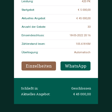
Leistung:
420 PK
Startgebot:
€ 5 000,00
Aktuelles Angebot:
€ 45 000,00
Anzahl der Gebote:
33
Einsendeschluss:
18-05-2022 20:16
Zählerstand lesen:
105.618 KM
Übertragung:
Automatisch
Einzelheiten
WhatsApp
Schließt in:
Geschlossen
Aktuelles Angebot:
€ 45 000,00