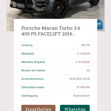
Porsche Macan Turbo 3.6
400 PS FACELIFT 2016
AKRAPOVIC Sport-Chrono,
NX-244-N.
Leistung:
400 PK
Startgebot:
€ 5 000,00
Aktuelles Angebot:
€ 42 650,00
Anzahl der Gebote:
63
Einsendeschluss:
18-05-2022 20:58
Zählerstand lesen:
97.430 KM
Übertragung:
Automatisch
Einzelheiten
WhatsApp