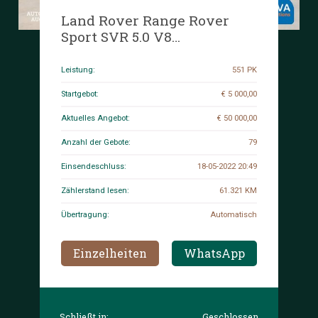
Land Rover Range Rover
Sport SVR 5.0 V8
Kompressor 551PS 2016 -Org.
NL-, JB-070-G.
Leistung:
551 PK
Startgebot:
€ 5 000,00
Aktuelles Angebot:
€ 50 000,00
Anzahl der Gebote:
79
Einsendeschluss:
18-05-2022 20:49
Zählerstand lesen:
61.321 KM
Übertragung:
Automatisch
Einzelheiten
WhatsApp
Schließt in:
Geschlossen