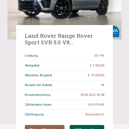
Land Rover Range Rover
Sport SVR 5.0 V8
Kompressor 551 PS 2015, NP-
685-Z.
Leistung:
551 PK
Startgebot:
€ 5 000,00
Aktuelles Angebot:
€ 70 000,00
Anzahl der Gebote:
94
Einsendeschluss:
18-05-2022 20:28
Zählerstand lesen:
169.476 KM
Übertragung:
Automatisch