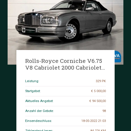
Rolls-Royce Corniche V6.75
V8 Cabriolet 2000 Cabriolet
(1 oder 374 weltweit), 91-HF-
TP.
Leistung:
329 PK
Startgebot:
€ 5 000,00
Aktuelles Angebot:
€ 94 500,00
Anzahl der Gebote:
98
Einsendeschluss:
18-05-2022 21:03
Zählerstand lesen:
84.276 KM