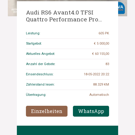
Audi RS6 Avant4.0 TFSI
Quattro Performance Pro
Line Plus 605pk 2017, H-115-
JD.
Leistung:
605 PK
Startgebot:
€ 5 000,00
Aktuelles Angebot:
€ 60 155,00
Anzahl der Gebote:
83
Einsendeschluss:
18-05-2022 20:22
Zählerstand lesen:
88.329 KM
Übertragung:
Automatisch
Einzelheiten
WhatsApp