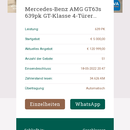
Mercedes-Benz AMG GT63s
639pk GT-Klasse 4-Türer
4Matic+ V8 Bi-Turbo 2020
TRACK-PACK GARANTIE.
Leistung:
639 PK
Startgebot:
€ 5 000,00
Aktuelles Angebot:
€ 120 999,00
Anzahl der Gebote:
51
Einsendeschluss:
18-05-2022 20:47
Zählerstand lesen:
34.626 KM
Übertragung:
Automatisch
Einzelheiten
WhatsApp
Schließt in:
Geschlossen