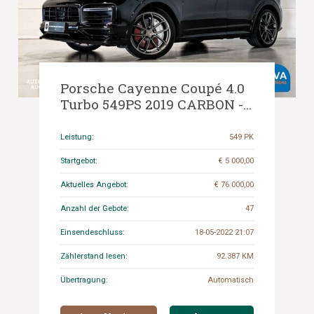
Porsche Cayenne Coupé 4.0
Turbo 549PS 2019 CARBON -
Org. NL-, ZJ-130-R.
Leistung:
549 PK
Startgebot:
€ 5 000,00
Aktuelles Angebot:
€ 76 000,00
Anzahl der Gebote:
47
Einsendeschluss:
18-05-2022 21:07
Zählerstand lesen:
92.387 KM
Übertragung:
Automatisch