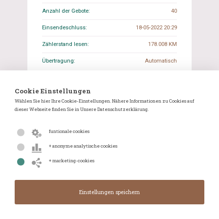
Anzahl der Gebote:
40
Einsendeschluss:
18-05-2022 20:29
Zählerstand lesen:
178.008 KM
Übertragung:
Automatisch
Einzelheiten
WhatsApp
Cookie Einstellungen
Wählen Sie hier Ihre Cookie-Einstellungen. Nähere Informationen zu Cookies auf
dieser Webseite finden Sie in Unsere Datenschutzerklärung.
Schließt in:
Geschlossen
funtionale cookies
Aktuelles Angebot:
€ 32 800,00
+ anonyme analytische cookies
+ marketing-cookies