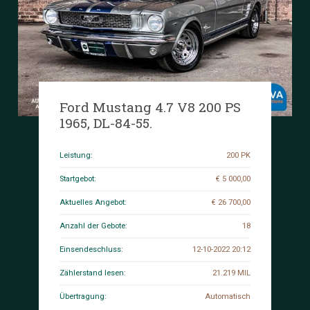
Ford Mustang 4.7 V8 200 PS
1965, DL-84-55.
Leistung:
200 PK
Startgebot:
€ 5 000,00
Aktuelles Angebot:
€ 26 700,00
Anzahl der Gebote:
18
Einsendeschluss:
12-10-2022 20:12
Zählerstand lesen:
21.219 MIL
Übertragung:
Automatisch