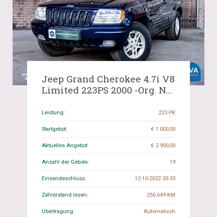
Jeep Grand Cherokee 4.7i V8
Limited 223PS 2000 -Org. NL,
16 GB HX.
Leistung:
223 PK
Startgebot:
€ 1 000,00
Aktuelles Angebot:
€ 2 900,00
Anzahl der Gebote:
19
Einsendeschluss:
12-10-2022 20:33
Zählerstand lesen:
250.649 KM
Übertragung:
Automatisch