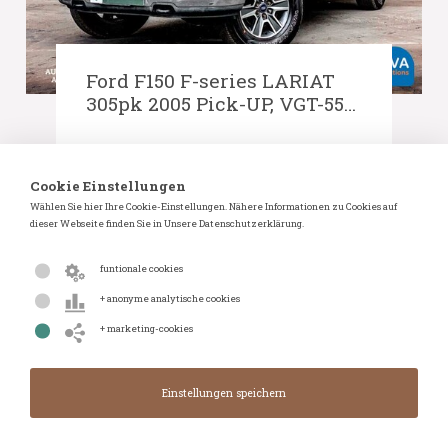
Ford F150 F-series LARIAT
305pk 2005 Pick-UP, VGT-55-
F
Leistung:
305 PK
Cookie Einstellungen
Startgebot:
€ 5 000,00
Wählen Sie hier Ihre Cookie-Einstellungen. Nähere Informationen zu Cookies auf
Aktuelles Angebot:
€ 8 000,00
dieser Webseite finden Sie in Unsere Datenschutzerklärung.
Anzahl der Gebote:
15
funtionale cookies
Einsendeschluss:
12-10-2022 20:18
+ anonyme analytische cookies
Zählerstand lesen:
157.291 KM
+ marketing-cookies
Übertragung:
Automatisch
Einzelheiten
WhatsApp