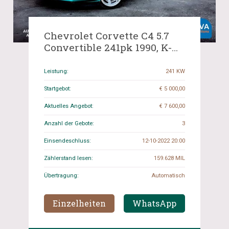
Chevrolet Corvette C4 5.7
Convertible 241pk 1990, K-
426-FB
Leistung:
241 KW
Startgebot:
€ 5 000,00
Aktuelles Angebot:
€ 7 600,00
Anzahl der Gebote:
3
Einsendeschluss:
12-10-2022 20:00
Zählerstand lesen:
159.628 MIL
Übertragung:
Automatisch
Einzelheiten
WhatsApp