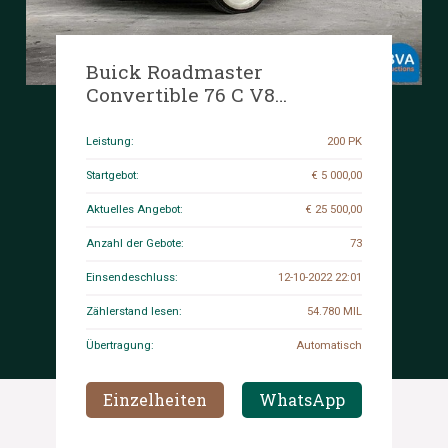
Buick Roadmaster
Convertible 76 C V8
Cabriolet 1954
Leistung:
200 PK
Startgebot:
€ 5 000,00
Aktuelles Angebot:
€ 25 500,00
Anzahl der Gebote:
73
Einsendeschluss:
12-10-2022 22:01
Zählerstand lesen:
54.780 MIL
Übertragung:
Automatisch
Einzelheiten
WhatsApp