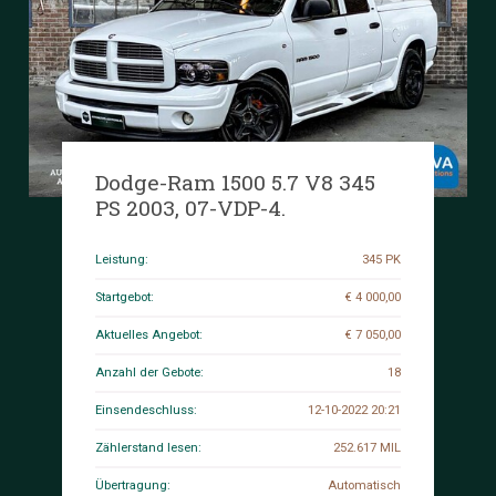
Dodge-Ram 1500 5.7 V8 345
PS 2003, 07-VDP-4.
Leistung:
345 PK
Startgebot:
€ 4 000,00
Aktuelles Angebot:
€ 7 050,00
Anzahl der Gebote:
18
Einsendeschluss:
12-10-2022 20:21
Zählerstand lesen:
252.617 MIL
Übertragung:
Automatisch