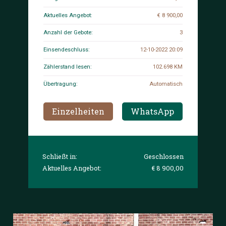
Aktuelles Angebot:
€ 8 900,00
Anzahl der Gebote:
3
Einsendeschluss:
12-10-2022 20:09
Zählerstand lesen:
102.698 KM
Übertragung:
Automatisch
Einzelheiten
WhatsApp
Schließt in:
Geschlossen
Aktuelles Angebot:
€ 8 900,00