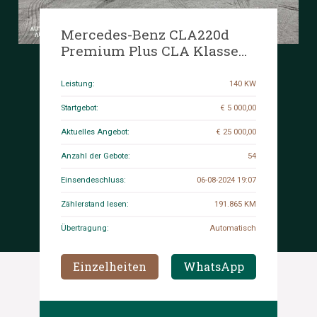
Mercedes-Benz CLA220d
Premium Plus CLA Klasse
190PS 2020, L-031-LN
Leistung:
140 KW
Startgebot:
€ 5 000,00
Aktuelles Angebot:
€ 25 000,00
Anzahl der Gebote:
54
Einsendeschluss:
06-08-2024 19:07
Zählerstand lesen:
191.865 KM
Übertragung:
Automatisch
Einzelheiten
WhatsApp