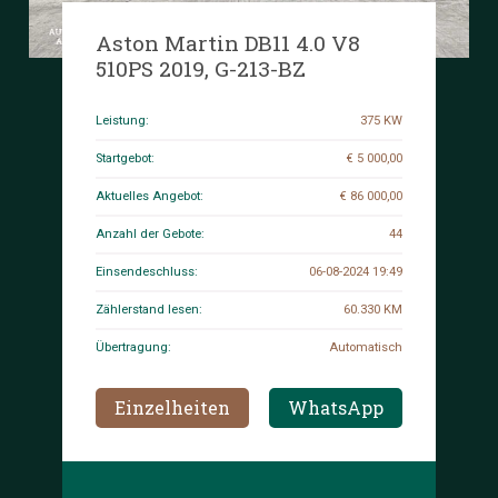
Aston Martin DB11 4.0 V8
510PS 2019, G-213-BZ
Leistung:
375 KW
Startgebot:
€ 5 000,00
Aktuelles Angebot:
€ 86 000,00
Anzahl der Gebote:
44
Einsendeschluss:
06-08-2024 19:49
Zählerstand lesen:
60.330 KM
Übertragung:
Automatisch
Einzelheiten
WhatsApp