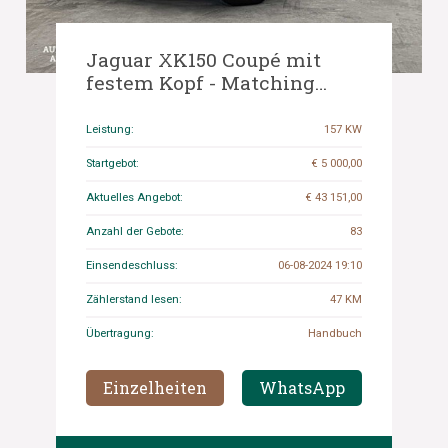
Jaguar XK150 Coupé mit
festem Kopf - Matching
Numbers - 1957 Body Off
Restaurantion, AR-87-52
Leistung:
157 KW
Startgebot:
€ 5 000,00
Aktuelles Angebot:
€ 43 151,00
Anzahl der Gebote:
83
Einsendeschluss:
06-08-2024 19:10
Zählerstand lesen:
47 KM
Übertragung:
Handbuch
Einzelheiten
WhatsApp