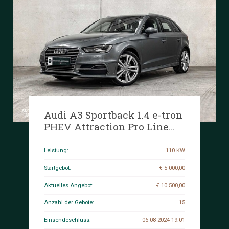
Audi A3 Sportback 1.4 e-tron
PHEV Attraction Pro Line
Plus 150PS 2015, JG-202-X
Leistung:
110 KW
Startgebot:
€ 5 000,00
Aktuelles Angebot:
€ 10 500,00
Anzahl der Gebote:
15
Einsendeschluss:
06-08-2024 19:01