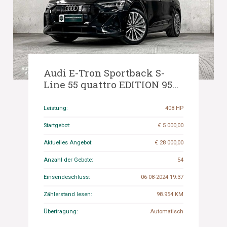
Audi E-Tron Sportback S-
Line 55 quattro EDITION 95
kWh 408PS 2020 (Original-
NL + 1. Besitzer), K-687-BN
Leistung:
408 HP
Startgebot:
€ 5 000,00
Aktuelles Angebot:
€ 28 000,00
Anzahl der Gebote:
54
Einsendeschluss:
06-08-2024 19:37
Zählerstand lesen:
98.954 KM
Übertragung:
Automatisch