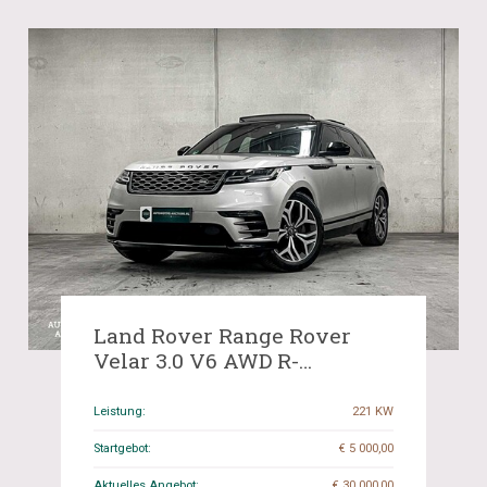
Land Rover Range Rover
Velar 3.0 V6 AWD R-
Dynamic HSE 300hp 2018
(Original-UK), SX-440-K
Leistung:
221 KW
Startgebot:
€ 5 000,00
Aktuelles Angebot:
€ 30 000,00