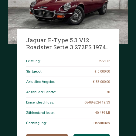
Jaguar E-Type 5.3 V12
Roadster Serie 3 272PS 1974,
21-YB-83
Leistung:
272 HP
Startgebot:
€ 5 000,00
Aktuelles Angebot:
€ 56 000,00
Anzahl der Gebote:
70
Einsendeschluss:
06-08-2024 19:33
Zählerstand lesen:
40.489 MI
Übertragung:
Handbuch