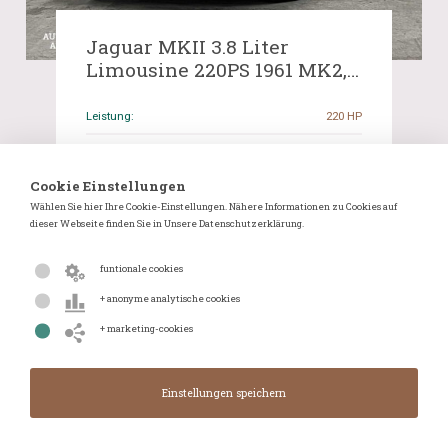
Jaguar MKII 3.8 Liter
Limousine 220PS 1961 MK2,
DL-36-65
Leistung:
220 HP
Startgebot:
€ 5 000,00
Cookie Einstellungen
Aktuelles Angebot:
€ 13 250,00
Wählen Sie hier Ihre Cookie-Einstellungen. Nähere Informationen zu Cookies auf
Anzahl der Gebote:
39
dieser Webseite finden Sie in Unsere Datenschutzerklärung.
Einsendeschluss:
06-08-2024 19:39
funtionale cookies
Zählerstand lesen:
57.127 MI
+ anonyme analytische cookies
Übertragung:
Handbuch
+ marketing-cookies
Einzelheiten
WhatsApp