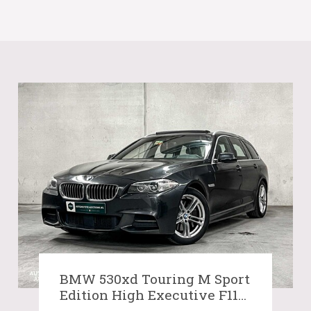
BMW 530xd Touring M Sport
Edition High Executive F11
258PS 2015 5er, NJ-341-V