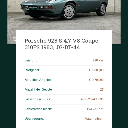
Porsche 928 S 4.7 V8 Coupé
310PS 1983, JG-DT-44
Leistung:
228 KW
Startgebot:
€ 5 000,00
Aktuelles Angebot:
€ 9 700,00
Anzahl der Gebote:
25
Einsendeschluss:
06-08-2024 19:35
Zählerstand lesen:
193.737 KM
Übertragung:
Automatisch