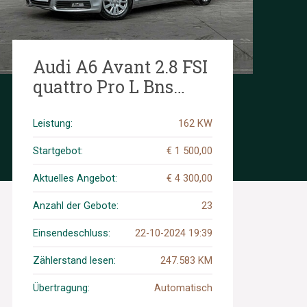
Audi A6 Avant 2.8 FSI
quattro Pro L Bns
220PS 2009, 15-KGD-3
Leistung:
162 KW
Startgebot:
€ 1 500,00
Aktuelles Angebot:
€ 4 300,00
Anzahl der Gebote:
23
Einsendeschluss:
22-10-2024 19:39
Zählerstand lesen:
247.583 KM
Übertragung:
Automatisch