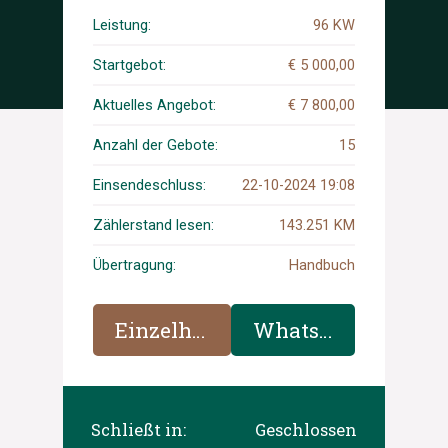
2019 (Original-NL), G-
520-DN
Leistung:
96 KW
Startgebot:
€ 5 000,00
Aktuelles Angebot:
€ 7 800,00
Anzahl der Gebote:
15
Einsendeschluss:
22-10-2024 19:08
Zählerstand lesen:
143.251 KM
Übertragung:
Handbuch
Einzelheiten
WhatsApp
Schließt in:
Geschlossen