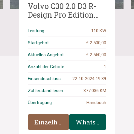
Volvo C30 2.0 D3 R-
Design Pro Edition
150hp 2012 (Original-
UK), 77-ZDN-7
Leistung:
110 KW
Startgebot:
€ 2 500,00
Aktuelles Angebot:
€ 2 550,00
Anzahl der Gebote:
1
Einsendeschluss:
22-10-2024 19:39
Zählerstand lesen:
377.036 KM
Übertragung:
Handbuch
Einzelheiten
WhatsApp