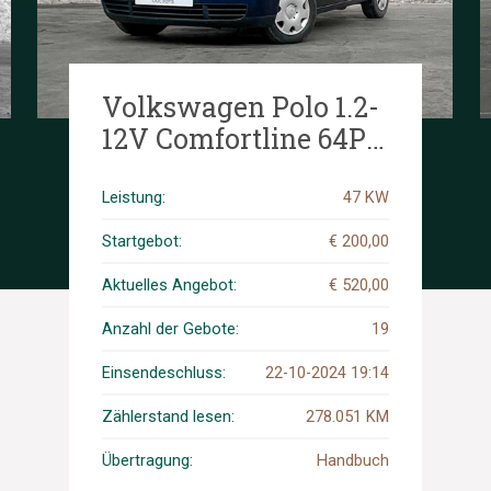
Volkswagen Polo 1.2-
12V Comfortline 64PS
2002 (Original-NL),
62-LH-BZ
Leistung:
47 KW
Startgebot:
€ 200,00
Aktuelles Angebot:
€ 520,00
Anzahl der Gebote:
19
Einsendeschluss:
22-10-2024 19:14
Zählerstand lesen:
278.051 KM
Übertragung:
Handbuch