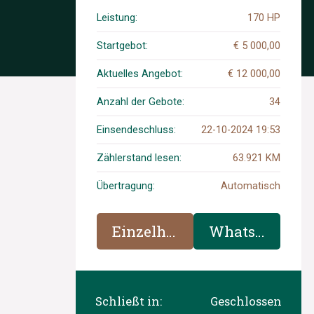
kWh 2021 (Original-
NL), N-005-RZ
Leistung:
170 HP
Startgebot:
€ 5 000,00
Aktuelles Angebot:
€ 12 000,00
Anzahl der Gebote:
34
Einsendeschluss:
22-10-2024 19:53
Zählerstand lesen:
63.921 KM
Übertragung:
Automatisch
Einzelheiten
WhatsApp
Schließt in:
Geschlossen