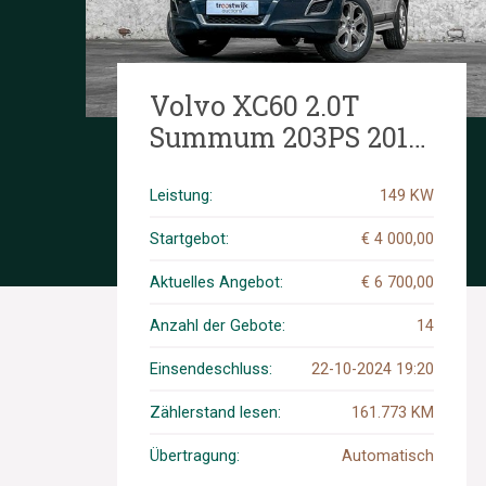
Volvo XC60 2.0T
Summum 203PS 2010
(Original-NL), 42-
LRP-3
Leistung:
149 KW
Startgebot:
€ 4 000,00
Aktuelles Angebot:
€ 6 700,00
Anzahl der Gebote:
14
Einsendeschluss:
22-10-2024 19:20
Zählerstand lesen:
161.773 KM
Übertragung:
Automatisch