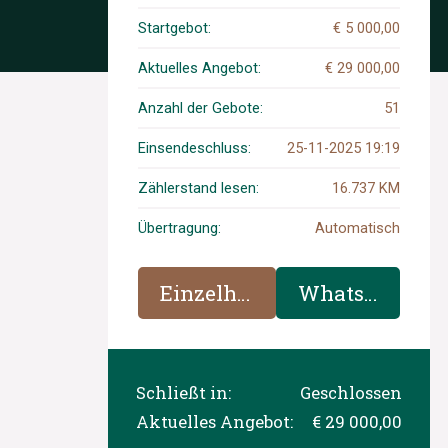
333hp 2023 LIMITED
Startgebot:
€ 5 000,00
(Golf 8), NL
Aktuelles Angebot:
€ 29 000,00
REGISTRIERUNG
Anzahl der Gebote:
51
Einsendeschluss:
25-11-2025 19:19
Zählerstand lesen:
16.737 KM
Übertragung:
Automatisch
Einzelheiten
WhatsApp
Schließt in:
Geschlossen
Aktuelles Angebot:
€ 29 000,00