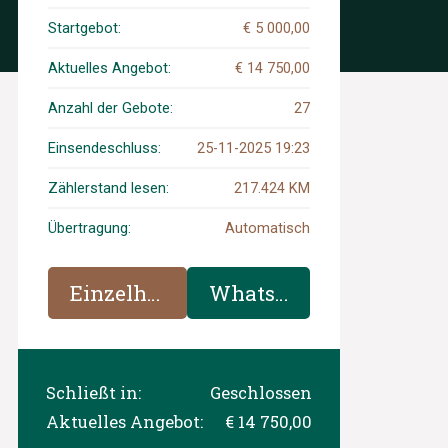
Startgebot:
€ 5 000,00
Aktuelles Angebot:
€ 14 750,00
Anzahl der Gebote:
27
Einsendeschluss:
25-11-2025 19:23
Zählerstand lesen:
217.424 KM
Übertragung:
Automatisch
Einzelheiten
WhatsApp
Schließt in:
Geschlossen
Aktuelles Angebot:
€ 14 750,00