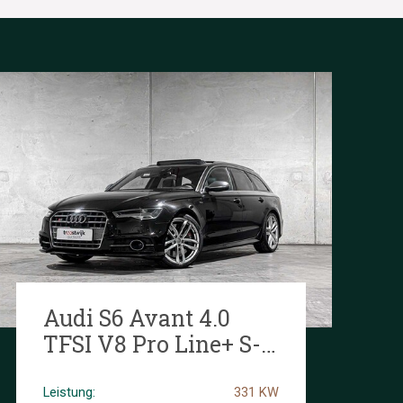
Audi S6 Avant 4.0
TFSI V8 Pro Line+ S-
Line 450PS 2016, NZ-
381-R
Leistung:
331 KW