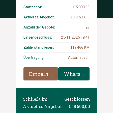
Startgebot:
€ 5 000,00
Aktuelles Angebot:
€ 18 500,00
Anzahl der Gebote:
27
Einsendeschluss:
25-11-2025 19:41
Zählerstand lesen:
119.466 KM
Übertragung:
Automatisch
Einzelheiten
WhatsApp
Schließt in:
Geschlossen
Aktuelles Angebot:
€ 18 500,00