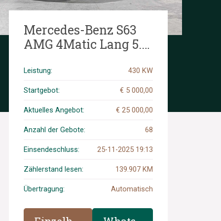
Mercedes-Benz S63
AMG 4Matic Lang 5.5
V8 585PS 2014 S-
Klasse, JG-345-H
Leistung:
430 KW
Startgebot:
€ 5 000,00
Aktuelles Angebot:
€ 25 000,00
Anzahl der Gebote:
68
Einsendeschluss:
25-11-2025 19:13
Zählerstand lesen:
139.907 KM
Übertragung:
Automatisch