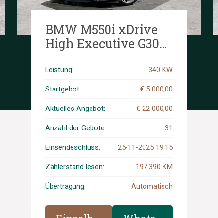
BMW M550i xDrive
High Executive G30
462PS 2018 (Original-
NL), RS-253-R
Leistung:
340 KW
Startgebot:
€ 5 000,00
Aktuelles Angebot:
€ 22 000,00
Anzahl der Gebote:
31
Einsendeschluss:
25-11-2025 19:15
Zählerstand lesen:
197.390 KM
Übertragung:
Automatisch