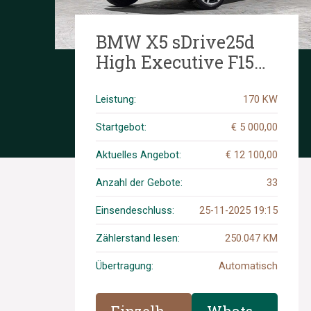
BMW X5 sDrive25d
High Executive F15
231PS 2016, K-933-PP
Leistung:
170 KW
Startgebot:
€ 5 000,00
Aktuelles Angebot:
€ 12 100,00
Anzahl der Gebote:
33
Einsendeschluss:
25-11-2025 19:15
Zählerstand lesen:
250.047 KM
Übertragung:
Automatisch