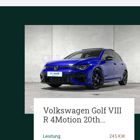
Volkswagen Golf VIII
R 4Motion 20th
Annniversary -
AKRAPOVIC- 2.0 TSI
Leistung:
245 KW