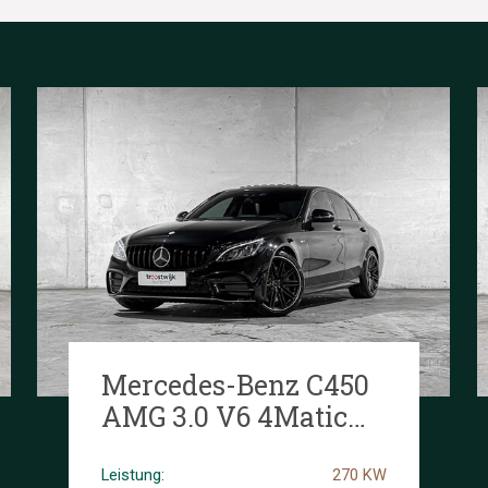
Mercedes-Benz C450
AMG 3.0 V6 4Matic
367PS 2016 C-Klasse,
GBR-81-F
Leistung:
270 KW