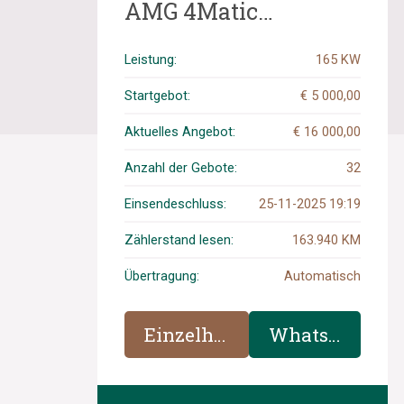
AMG 4Matic
Premium Plus Edition
1 224PS 2019 A-
Leistung:
165 KW
Klasse, P-252-PS
Startgebot:
€ 5 000,00
Aktuelles Angebot:
€ 16 000,00
Anzahl der Gebote:
32
Einsendeschluss:
25-11-2025 19:19
Zählerstand lesen:
163.940 KM
Übertragung:
Automatisch
Einzelheiten
WhatsApp