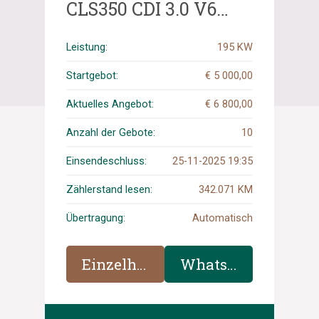
CLS350 CDI 3.0 V6
380PS 2012 CLS-
Klasse Shooting
Leistung:
195 KW
Brake, 48-ZFD-7
Startgebot:
€ 5 000,00
Aktuelles Angebot:
€ 6 800,00
Anzahl der Gebote:
10
Einsendeschluss:
25-11-2025 19:35
Zählerstand lesen:
342.071 KM
Übertragung:
Automatisch
Einzelheiten
WhatsApp