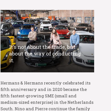
It's not about the trade, but
about the way of conducting
it.
Hermans & Hermans recently celebrated its
fifth anniversary and in 2020 became the
fifth fastest-growing SME (small and
medium-sized enterprise) in the Netherlands
South. Nino and Pierre continue the family