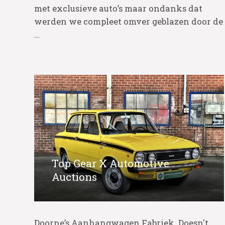
met exclusieve auto’s maar ondanks dat
werden we compleet omver geblazen door de
…
Top Gear X Automotive
Auctions
Doorne’s Aanhangwagen Fabriek. Doesn't