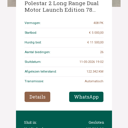
Polestar 2 Long Range Dual
Motor Launch Edition 78
kWh 408pk 2021, P-256-GR
Vermogen:
408 PK
Startbod:
€ 5 000,00
Huidig bod:
€ 11 500,00
Aantal biedingen:
26
Sluitdatum:
11-05-2026 19:02
Afgelezen tellerstand:
122.342 KM
Transmissie:
Automatisch
Details
WhatsApp
Sluit in:
Gesloten