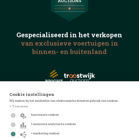
Gespecialiseerd in het
verkopen
van exclusieve voertuigen
in
binnen- en buitenland
Cookie instellingen
Wij maken bij het aanbieden van elektronische diensten gebruik van cookies.
© 2026 Automotive Auctions
+ Toon meer
Privacyverklaring
functionele cookies
Algemene voorwaarden
+ anonieme analytische cookies
FAQ
+ marketing cookies