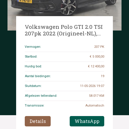
Volkswagen Polo GTI 2.0 TSI
207pk 2022 (Origineel-NL),
R-747-BT
Vermogen:
207 PK
Startbod:
€ 5 000,00
Huidig bod:
€ 12 400,00
Aantal biedingen:
19
Sluitdatum:
11-05-2026 19:07
Afgelezen tellerstand:
58.017 KM
Transmissie:
Automatisch
Details
WhatsApp