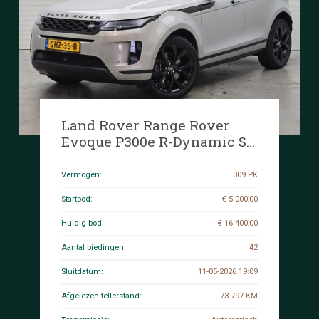
Land Rover Range Rover
Evoque P300e R-Dynamic SE
1.5 AWD 309pk 2021, GHZ-35-
B
Vermogen:
309 PK
Startbod:
€ 5 000,00
Huidig bod:
€ 16 400,00
Aantal biedingen:
42
Sluitdatum:
11-05-2026 19:09
Afgelezen tellerstand:
73.797 KM