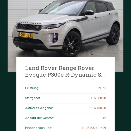
Land Rover Range Rover
Evoque P300e R-Dynamic SE
1.5 AWD 309hp 2021, GHZ-35-
B
Leistung:
309 PK
Startgebot:
€ 5 000,00
Aktuelles Angebot:
€ 16 400,00
Anzahl der Gebote:
42
Einsendeschluss:
11-05-2026 19:09