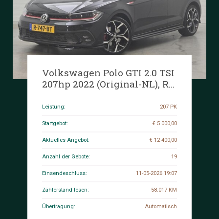
Volkswagen Polo GTI 2.0 TSI
207hp 2022 (Original-NL), R-
747-BT
Leistung:
207 PK
Startgebot:
€ 5 000,00
Aktuelles Angebot:
€ 12 400,00
Anzahl der Gebote:
19
Einsendeschluss:
11-05-2026 19:07
Zählerstand lesen:
58.017 KM
Übertragung:
Automatisch