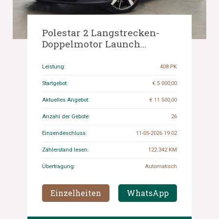
Polestar 2 Langstrecken-
Doppelmotor Launch
Edition 78 kWh 408 PS 2021,
P-256-GR
Leistung:
408 PK
Startgebot:
€ 5 000,00
Aktuelles Angebot:
€ 11 500,00
Anzahl der Gebote:
26
Einsendeschluss:
11-05-2026 19:02
Zählerstand lesen:
122.342 KM
Übertragung:
Automatisch
Einzelheiten
WhatsApp