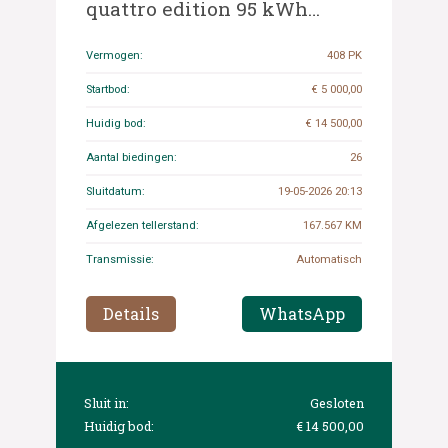
quattro edition 95 kWh
408pk 2020 (Origineel-NL+1e
eigenaar), K-470-GB
Vermogen:
408 PK
Startbod:
€ 5 000,00
Huidig bod:
€ 14 500,00
Aantal biedingen:
26
Sluitdatum:
19-05-2026 20:13
Afgelezen tellerstand:
167.567 KM
Transmissie:
Automatisch
Details
WhatsApp
Sluit in:
Gesloten
Huidig bod:
€ 14 500,00