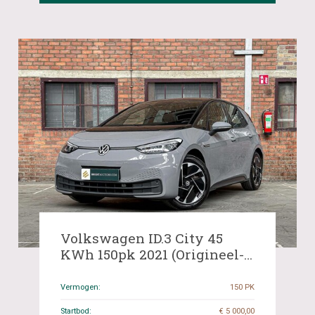
Volkswagen ID.3 City 45
KWh 150pk 2021 (Origineel-
NL+1e eigenaar), N-634-HT
Vermogen:
150 PK
Startbod:
€ 5 000,00