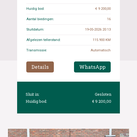
Huidig bod:
€ 9 200,00
Aantal biedingen:
16
Sluitdatum:
19-05-2026 20:13
Afgelezen tellerstand:
115.900 KM
Transmissie:
Automatisch
Details
WhatsApp
Sluit in:
Gesloten
Huidig bod:
€ 9 200,00