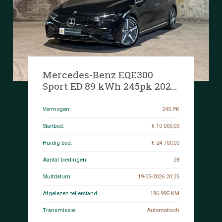
Mercedes-Benz EQE300
Sport ED 89 kWh 245pk 2024
EQE-Klasse (Origineel-NL),
X-350-RN
Vermogen:
245 PK
Startbod:
€ 10 000,00
Huidig bod:
€ 24 700,00
Aantal biedingen:
28
Sluitdatum:
19-05-2026 20:25
Afgelezen tellerstand:
186.995 KM
Transmissie:
Automatisch