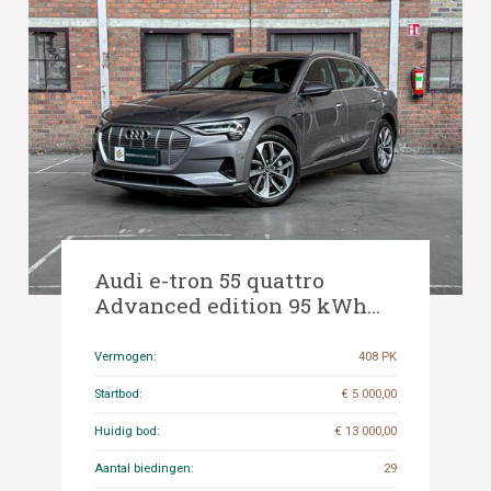
Audi e-tron 55 quattro
Advanced edition 95 kWh
408pk 2021 (Origineel-NL+1e
eigenaar), N-206-TT
Vermogen:
408 PK
Startbod:
€ 5 000,00
Huidig bod:
€ 13 000,00
Aantal biedingen:
29