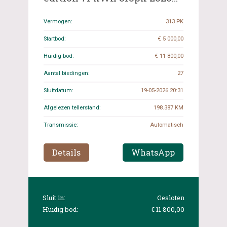
(Origineel-NL+1e eigenaar),
K-399-HL
Vermogen:
313 PK
Startbod:
€ 5 000,00
Huidig bod:
€ 11 800,00
Aantal biedingen:
27
Sluitdatum:
19-05-2026 20:31
Afgelezen tellerstand:
198.387 KM
Transmissie:
Automatisch
Details
WhatsApp
Sluit in:
Gesloten
Huidig bod:
€ 11 800,00