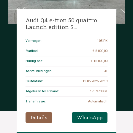
Audi Q4 e-tron 50 quattro
Launch edition S
Competition 77 kWh 299pk
2022 (Origineel-NL+1e
Vermogen:
105 PK
eigenaar), P-122-GB
Startbod:
€ 5 000,00
Huidig bod:
€ 16 000,00
Aantal biedingen:
31
Sluitdatum:
19-05-2026 20:19
Afgelezen tellerstand:
173.973 KM
Transmissie:
Automatisch
Details
WhatsApp