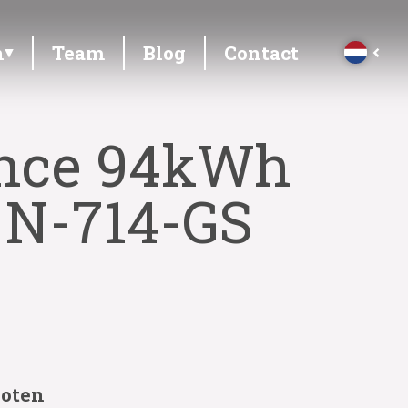
n
Team
Blog
Contact
ance 94kWh
, N-714-GS
loten