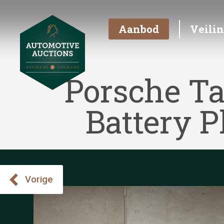
Aanbod
Veili
Porsche T
Battery P
Vorige