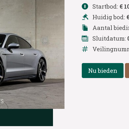
Startbod:
€ 1
Huidig bod:
Aantal bied
Sluitdatum:
Veilingnum
Nu bieden