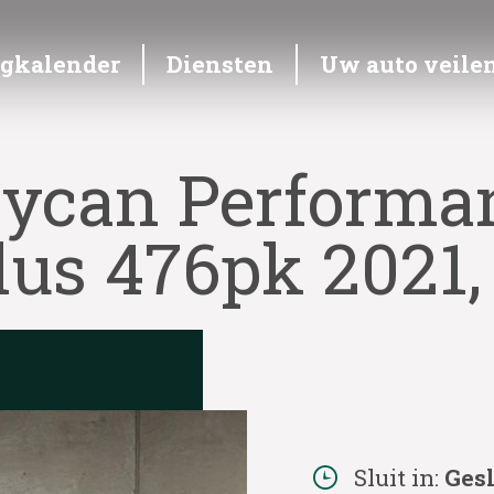
ngkalender
Diensten
Uw auto veile
aycan Perform
lus 476pk 2021
Sluit in:
Ges