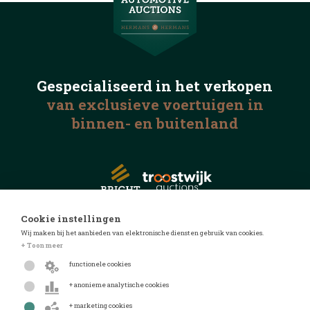
Gespecialiseerd in het
verkopen
van exclusieve voertuigen
in
binnen- en buitenland
Cookie instellingen
Wij maken bij het aanbieden van elektronische diensten gebruik van cookies.
© 2026 Automotive Auctions
+ Toon meer
Privacyverklaring
functionele cookies
Algemene voorwaarden
+ anonieme analytische cookies
FAQ
+ marketing cookies