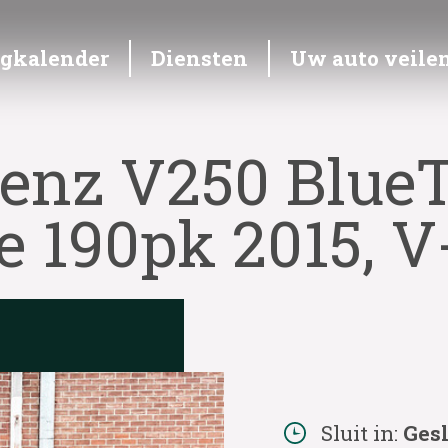
ngkalender
Diensten
Uw auto veile
enz V250 Blue
e 190pk 2015, 
Sluit in:
Ges