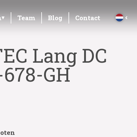
n
Team
Blog
Contact
TEC Lang DC
V-678-GH
loten