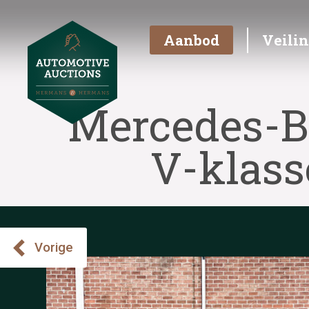
Aanbod
Veili
Mercedes-B
V-klass
Vorige