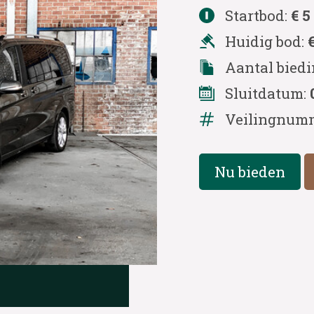
Startbod:
€ 5
Huidig bod:
Aantal bied
Sluitdatum:
Veilingnum
Nu bieden