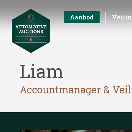
Aanbod
Veili
Liam
Accountmanager & Vei