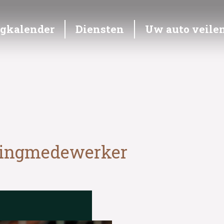
ngkalender
Diensten
Uw auto veile
lingmedewerker