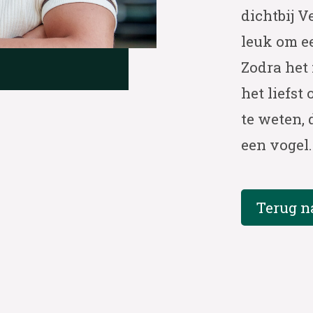
dichtbij V
leuk om ee
Zodra het 
het liefst
te weten, 
een vogel. 
Terug n