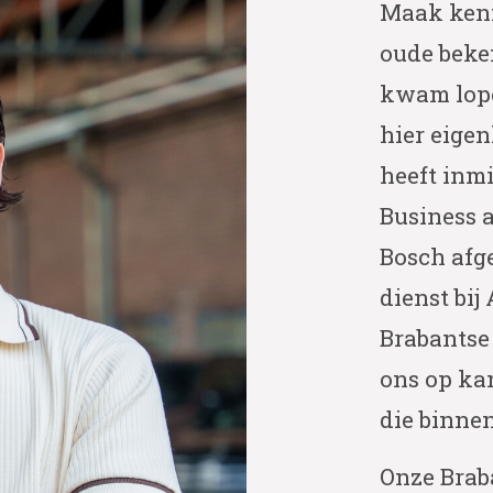
Maak kenn
oude beken
kwam lopen
hier eigen
heeft inmi
Business 
Bosch afge
dienst bij
Brabantse 
ons op kan
die binnen
Onze Brab