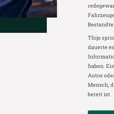
redegewan
Fahrzeuge
Bestandte
Thijs spri
dauerte es
Informat
haben. Ei
Autos oder
Mensch, d
bereit ist.