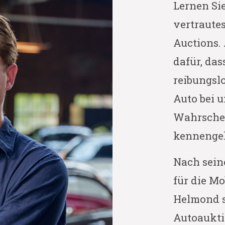
Lernen Si
vertraute
Auctions. 
dafür, da
reibungslo
Auto bei u
Wahrschein
kennengel
Nach sein
für die M
Helmond st
Autoauktio