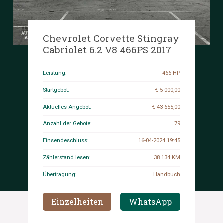
Chevrolet Corvette Stingray
Cabriolet 6.2 V8 466PS 2017
Leistung:
466 HP
Startgebot:
€ 5 000,00
Aktuelles Angebot:
€ 43 655,00
Anzahl der Gebote:
79
Einsendeschluss:
16-04-2024 19:45
Zählerstand lesen:
38.134 KM
Übertragung:
Handbuch
Einzelheiten
WhatsApp