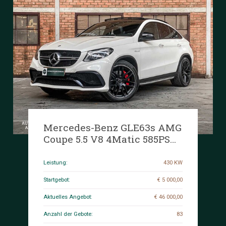
Mercedes-Benz GLE63s AMG
Coupe 5.5 V8 4Matic 585PS
2016 ORIG-NL GLE-Klasse,
HX-586-B
Leistung:
430 KW
Startgebot:
€ 5 000,00
Aktuelles Angebot:
€ 46 000,00
Anzahl der Gebote:
83