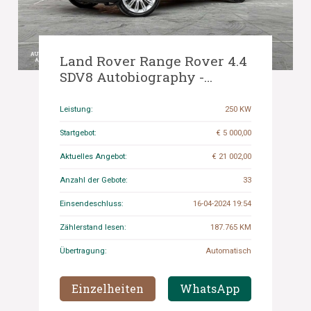
Land Rover Range Rover 4.4
SDV8 Autobiography -
FACELIFT- 340PS 2018 ORIG-
NL, SX-436-K
Leistung:
250 KW
Startgebot:
€ 5 000,00
Aktuelles Angebot:
€ 21 002,00
Anzahl der Gebote:
33
Einsendeschluss:
16-04-2024 19:54
Zählerstand lesen:
187.765 KM
Übertragung:
Automatisch
Einzelheiten
WhatsApp