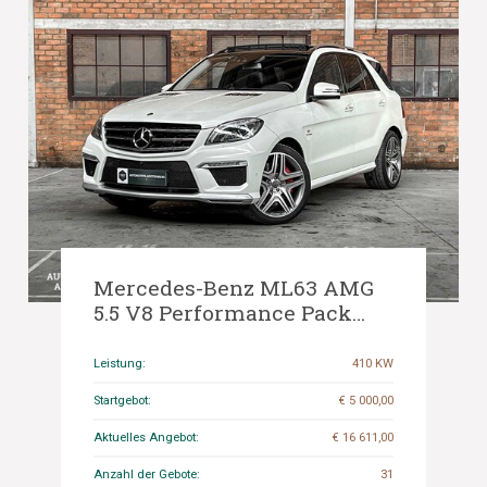
Mercedes-Benz ML63 AMG
5.5 V8 Performance Pack
557PS 2014 M-Klasse, KT-
808-X
Leistung:
410 KW
Startgebot:
€ 5 000,00
Aktuelles Angebot:
€ 16 611,00
Anzahl der Gebote:
31