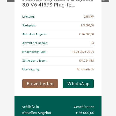
3.0 V6 416PS Plug-In
FACELIFT 2015 ORIG-GB, 3-
ZHG-85
Leistung:
245 KW
Startgebot:
€ 5 000,00
Aktuelles Angebot:
€ 26 000,00
Anzahl der Gebote:
64
Einsendeschluss:
16-04-2024 20:04
Zählerstand lesen:
134.724 KM
Übertragung:
Automatisch
Einzelheiten
WhatsApp
Schließt in:
Geschlossen
Aktuelles Angebot:
€ 26 000,00