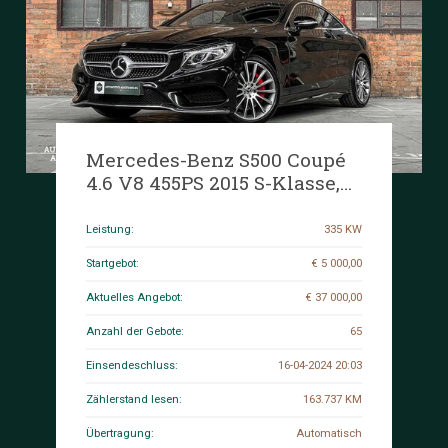
Mercedes-Benz S500 Coupé
4.6 V8 455PS 2015 S-Klasse,
NT-714-B
Leistung:
335 KW
Startgebot:
€ 5 000,00
Aktuelles Angebot:
€ 37 000,00
Anzahl der Gebote:
65
Einsendeschluss:
16-04-2024 20:03
Zählerstand lesen:
163.737 KM
Übertragung:
Automatisch