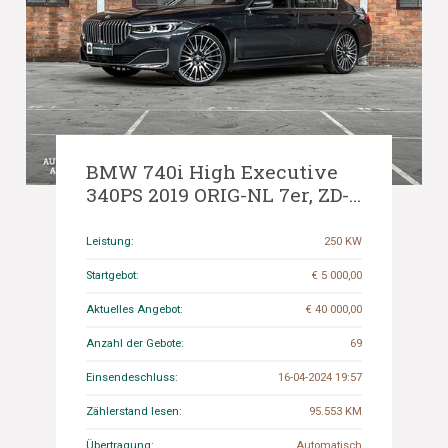
BMW 740i High Executive
340PS 2019 ORIG-NL 7er, ZD-
767-V
Leistung:
250 KW
Startgebot:
€ 5 000,00
Aktuelles Angebot:
€ 40 000,00
Anzahl der Gebote:
69
Einsendeschluss:
16-04-2024 19:57
Zählerstand lesen:
95.553 KM
Übertragung:
Automatisch