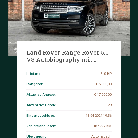
Land Rover Range Rover 5.0
V8 Autobiography mit
Kompressor 510 PS 2014
Leistung:
510 HP
Startgebot:
€ 5 000,00
Aktuelles Angebot:
€ 17 000,00
Anzahl der Gebote:
29
Einsendeschluss:
16-04-2024 19:36
Zählerstand lesen:
187.777 KM
Übertragung:
Automatisch